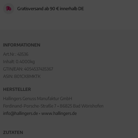
Gratisversand ab 90 € innerhalb DE
INFORMATIONEN
Art.Nr.:
43536
Inhalt: 0.4000kg
GTIN/EAN:
4054537435367
ASIN: B01CX8MKTK
HERSTELLER
Hallingers Genuss Manufaktur GmbH
Ferdinand-Porsche-Straße 7 • 86825 Bad Wörishofen
info@hallingers.de
•
www.hallingers.de
ZUTATEN