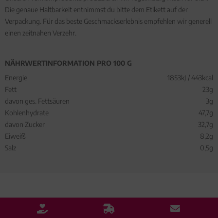
Die genaue Haltbarkeit entnimmst du bitte dem Etikett auf der
Verpackung. Für das beste Geschmackserlebnis empfehlen wir generell
einen zeitnahen Verzehr.
NÄHRWERTINFORMATION PRO 100 G
Energie
1853kJ / 443kcal
Fett
23g
davon ges. Fettsäuren
3g
Kohlenhydrate
47,7g
davon Zucker
32,7g
Eiweiß
8,2g
Salz
0,5g