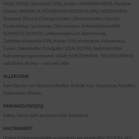
HASELNÜSSE (Kernanteil 32%), Zucker, HÜHNEREIWEISS, Marzipan
(Zucker, MANDELN, HÜHNERWEIWEISSPULVER), WEIZENMEHL,
Orangeat-Zitronat (Orangenschalen, Zitronenschalen, Glucose-
Fructosesirup, Saccharose, Citronensäure, Antioxidationsmittel:
SCHWEFELDIOXYD), Lebkuchengewürz, Bienenhonig,
Zartbitterschokolade 63% (Kakao: 63% mindestens, Kakaomasse,
Zucker, Kakaobutter, Emulgator: SOJALECITIN), Backtriebmittel:
Natriumhydrogencarbonat, Oblate (WEIZENMEHL, WEIZENSTÄRKE),
natürliches Aroma — und viel Liebe.
ALLERGENE
Kann Spuren von Nüssen enthalten. Enthält: Eier, Haselnüsse, Mandeln,
Sojabohnen, Weizen.
PRIMÄRZUTAT(EN)
Kakao, Nüsse nicht aus Bayern/DE stammend
HALTBARKEIT
Unsere Premiumprodukte produzieren wir regelmäßig frisch für dich.