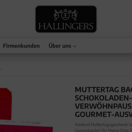
Firmenkunden
Über uns
Muttertag Bag pink (großes Mitbringsel Schokoladen-Tafel, 9er-Pralinen & Verwöhnpause-Tee) - Feinkost-Set, Gourmet-Auswahl XL
MUTTERTAG BAG 
CHOKOLADEN-TA
ERWÖHNPAUSE-T
OURMET-AUSW
Feinkost Muttertagsgeschenk-Se
Genusstasche) für Mama Oma. F