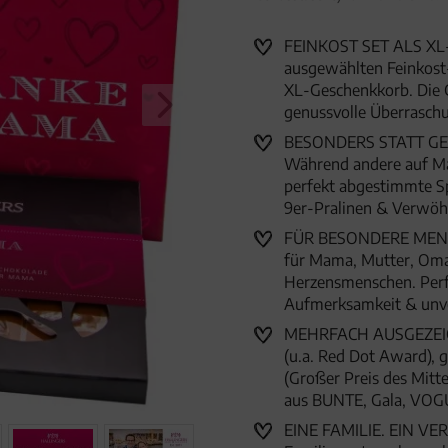
"Muttertag Bag pink" (319g, G
FEINKOST SET ALS XL-
ausgewählten Feinkost-S
XL-Geschenkkorb. Die 
genussvolle Überrasc
BESONDERS STATT GEWÖ
Während andere auf Mas
perfekt abgestimmte Sp
9er-Pralinen & Verwöh
FÜR BESONDERE MENSC
für Mama, Mutter, Oma
Herzensmenschen. Perfe
Aufmerksamkeit & unv
MEHRFACH AUSGEZEICHN
(u.a. Red Dot Award),
(Großer Preis des Mitte
aus BUNTE, Gala, VOG
EINE FAMILIE. EIN VER