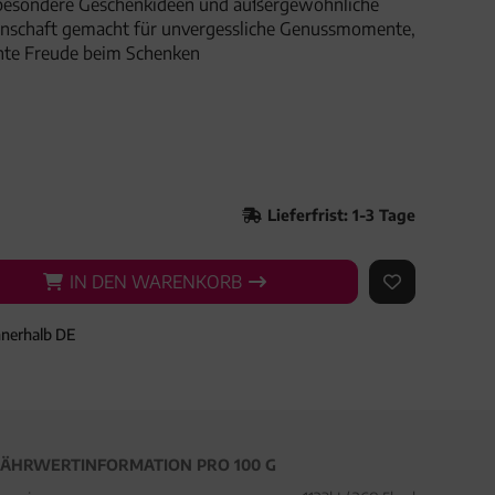
besondere Geschenkideen und außergewöhnliche
denschaft gemacht für unvergessliche Genussmomente,
hte Freude beim Schenken
Lieferfrist: 1-3 Tage
IN DEN WARENKORB
IN DEN WARENKORB
AUF DEN ME
nnerhalb DE
ÄHRWERTINFORMATION PRO 100 G