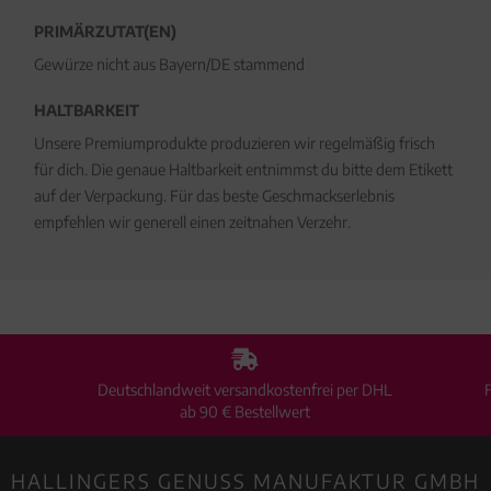
PRIMÄRZUTAT(EN)
Gewürze nicht aus Bayern/DE stammend
HALTBARKEIT
Unsere Premiumprodukte produzieren wir regelmäßig frisch
für dich. Die genaue Haltbarkeit entnimmst du bitte dem Etikett
auf der Verpackung. Für das beste Geschmackserlebnis
empfehlen wir generell einen zeitnahen Verzehr.
Deutschlandweit versandkostenfrei per DHL
ab 90 € Bestellwert
HALLINGERS GENUSS MANUFAKTUR GMBH