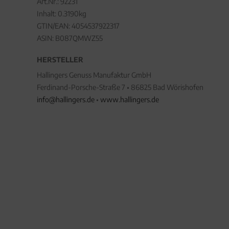
Art.Nr.:
92231
Inhalt: 0.3190kg
GTIN/EAN:
4054537922317
ASIN: B087QMWZ55
HERSTELLER
Hallingers Genuss Manufaktur GmbH
Ferdinand-Porsche-Straße 7 • 86825 Bad Wörishofen
info@hallingers.de
•
www.hallingers.de