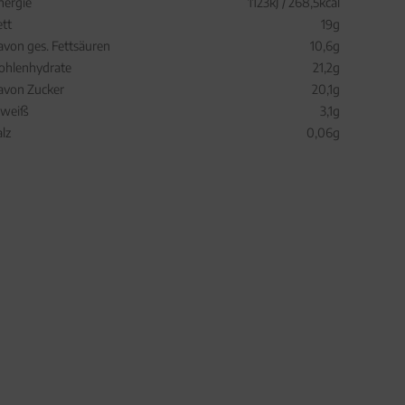
nergie
1123kJ / 268,5kcal
ett
19g
avon ges. Fettsäuren
10,6g
ohlenhydrate
21,2g
avon Zucker
20,1g
iweiß
3,1g
alz
0,06g