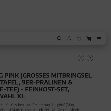
PINK (GROSSES MITBRINGSEL S
FEL, 9ER-PRALINEN & V
EE) - FEINKOST-SET, G
AHL XL
t - XL-Geschenkkorb "Muttertag Bag pink" (319g,
einkost Muttertagsgeschenk-Set - XL-Geschenkkorb