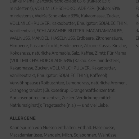
Danke Mama (Zartbitterschokolade 63% (Kakao: 63%
E
mindestens), VOLLMILCHSCHOKOLADE 43% (Kakao: 43%
F
mindestens), Weiße Schokolade 33%, Kakaomasse, Zucker,
d
VOLLMILCHPULVER, Kakaobutter, Emulgator: SOJALECITHIN,
K
Vanilleextrakt, SCHLAGSAHNE, BUTTER, MACADAMIANUSS,
d
WALNUSS, MANDEL, HASELNUSS, Erdbeere, Zitronensäure,
E
Himbeere, Passionsfrucht, Heidelbeere, Zitrone, Cassis, Kirsche,
S
Kokosnuss, natürliche Aromaöle, Salz, Kaffee, Zimt); Für Mama
(VOLLMILCHSCHOKOLADE 43% (Kakao: 43% mindestens,
Kakaomasse, Zucker, VOLLMILCHPULVER, Kakaobutter,
Vanilleextrakt, Emulgator: SOJALECITHIN), Kaffeeöl);
Verwöhnpause (Roibuschtee, Lemongrass, natürliche Aromen,
Orangengranulat (Glukosesirup, Orangensaftkonzentrat,
Aprikosenpüreekonzentrat, Zucker, Verdickungsmittel:
Natriumalginat)); Tragetasche (n.a.) — und viel Liebe.
ALLERGENE
Kann Spuren von Nüssen enthalten. Enthält: Haselnüsse,
Macadamianüsse, Mandeln, Milch, Sojabohnen, Walnüsse.