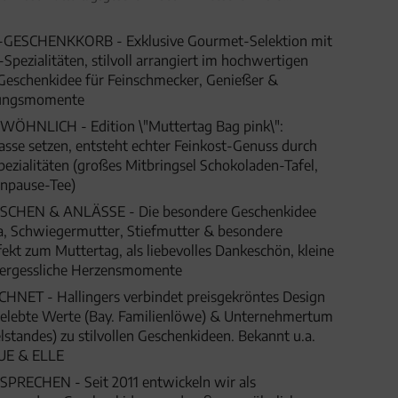
enusstasche) für Mama Oma
GESCHENKKORB - Exklusive Gourmet-Selektion mit
pezialitäten, stilvoll arrangiert im hochwertigen
Geschenkidee für Feinschmecker, Genießer &
hungsmomente
HNLICH - Edition \"Muttertag Bag pink\":
se setzen, entsteht echter Feinkost-Genuss durch
ezialitäten (großes Mitbringsel Schokoladen-Tafel,
npause-Tee)
HEN & ANLÄSSE - Die besondere Geschenkidee
, Schwiegermutter, Stiefmutter & besondere
kt zum Muttertag, als liebevolles Dankeschön, kleine
ergessliche Herzensmomente
ET - Hallingers verbindet preisgekröntes Design
 gelebte Werte (Bay. Familienlöwe) & Unternehmertum
lstandes) zu stilvollen Geschenkideen. Bekannt u.a.
UE & ELLE
SPRECHEN - Seit 2011 entwickeln wir als