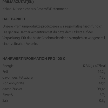
PRIMÄRZUTAT(EN)
Kakao, Nüsse nicht aus Bayern/DE stammend
HALTBARKEIT
Unsere Premiumprodukte produzieren wir regelmäßig frisch für dich.
Die genaue Haltbarkeit entnimmst du bitte dem Etikett auf der
Verpackung. Für das beste Geschmackserlebnis empfehlen wir generell
einen zeitnahen Verzehr.
NÄHRWERTINFORMATION PRO 100 G
Energie
1786kJ / 427kcal
Fett
24,2g
davon ges. Fettsäuren
7,8g
Kohlenhydrate
43,1g
davon Zucker
38,4g
Eiweiß
6,7g
Salz
0,3g