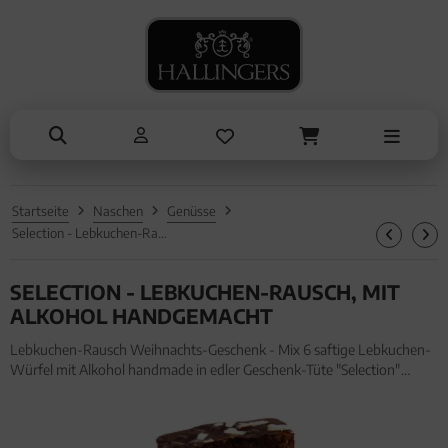
ANLÄSSE
SOMMER
TRINKEN
KOCHEN
ALLES ANZEIGEN AUS SOMMER
ALLES ANZEIGEN AUS TRINKEN
ALLES ANZEIGEN AUS KOCHEN
ALLES ANZEIGEN AUS ANLÄSSE
Eistee
Tee
Einzelgewürz
Entschuldigung
Genüsse
Kaffee
Essig & Öl
Kleine Aufmerksamkeiten
Grillen
Liköre, Gin & mehr
Sets
Muttertag & Vatertag
Startseite
Naschen
Genüsse
Liköre
Brot & Pasta
Ostern
Selection - Lebkuchen-Rausch, mit Alkohol handgemacht
Sommer
SELECTION - LEBKUCHEN-RAUSCH, MIT
Valentinstag
ALKOHOL HANDGEMACHT
Lebkuchen-Rausch Weihnachts-Geschenk - Mix 6 saftige Lebkuchen-
Weihnachten
Würfel mit Alkohol handmade in edler Geschenk-Tüte "Selection"
(330g, Beutel) für Frauen Männer. Lebkuchen-Rausch Weihnachts-
Liebe & Hochzeit
Geschenk - Mix 6 saftige Lebkuchen-Würfel mit Alkohol handmade in
e
Danke