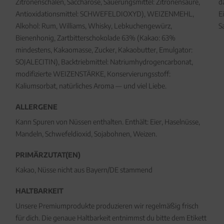
Zitronenschalen, Saccharose, Säuerungsmittel: Zitronensäure,
d
Antioxidationsmittel: SCHWEFELDIOXYD), WEIZENMEHL,
E
Alkohol: Rum, Williams, Whisky, Lebkuchengewürz,
S
Bienenhonig, Zartbitterschokolade 63% (Kakao: 63%
mindestens, Kakaomasse, Zucker, Kakaobutter, Emulgator:
SOJALECITIN), Backtriebmittel: Natriumhydrogencarbonat,
modifizierte WEIZENSTÄRKE, Konservierungsstoff:
Kaliumsorbat, natürliches Aroma — und viel Liebe.
ALLERGENE
Kann Spuren von Nüssen enthalten. Enthält: Eier, Haselnüsse,
Mandeln, Schwefeldioxid, Sojabohnen, Weizen.
PRIMÄRZUTAT(EN)
Kakao, Nüsse nicht aus Bayern/DE stammend
HALTBARKEIT
Unsere Premiumprodukte produzieren wir regelmäßig frisch
für dich. Die genaue Haltbarkeit entnimmst du bitte dem Etikett