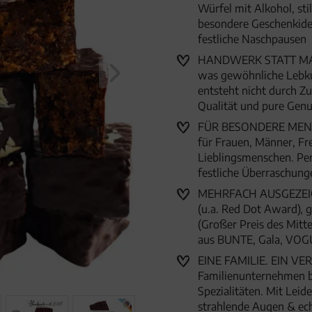
Würfel mit Alkohol, sti
besondere Geschenkide
festliche Naschpausen
HANDWERK STATT MASSE
was gewöhnliche Lebku
entsteht nicht durch 
Qualität und pure Genu
FÜR BESONDERE MENSC
für Frauen, Männer, Fr
Lieblingsmenschen. Per
festliche Überraschun
MEHRFACH AUSGEZEICHN
(u.a. Red Dot Award),
(Großer Preis des Mitte
aus BUNTE, Gala, VOG
EINE FAMILIE. EIN VER
Familienunternehmen 
Spezialitäten. Mit Lei
strahlende Augen & ec