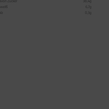
avon Zucker
38,4g
iweiß
6,7g
alz
0,3g