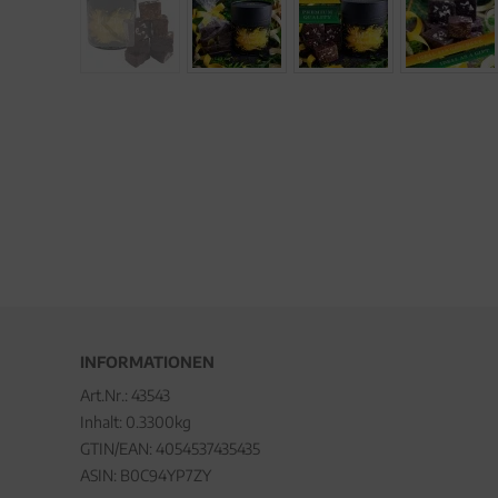
INFORMATIONEN
Art.Nr.:
43543
Inhalt: 0.3300kg
GTIN/EAN:
4054537435435
ASIN: B0C94YP7ZY