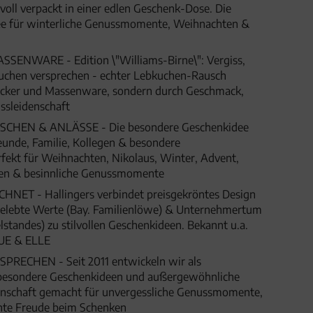
lvoll verpackt in einer edlen Geschenk-Dose. Die
e für winterliche Genussmomente, Weihnachten &
NWARE - Edition \"Williams-Birne\": Vergiss,
chen versprechen - echter Lebkuchen-Rausch
Zucker und Massenware, sondern durch Geschmack,
ssleidenschaft
HEN & ANLÄSSE - Die besondere Geschenkidee
eunde, Familie, Kollegen & besondere
fekt für Weihnachten, Nikolaus, Winter, Advent,
gen & besinnliche Genussmomente
ET - Hallingers verbindet preisgekröntes Design
 gelebte Werte (Bay. Familienlöwe) & Unternehmertum
lstandes) zu stilvollen Geschenkideen. Bekannt u.a.
UE & ELLE
SPRECHEN - Seit 2011 entwickeln wir als
besondere Geschenkideen und außergewöhnliche
denschaft gemacht für unvergessliche Genussmomente,
hte Freude beim Schenken