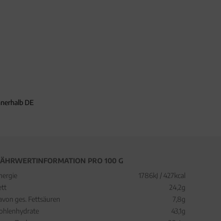
nnerhalb DE
ÄHRWERTINFORMATION PRO 100 G
nergie
1786kJ / 427kcal
ett
24,2g
avon ges. Fettsäuren
7,8g
ohlenhydrate
43,1g