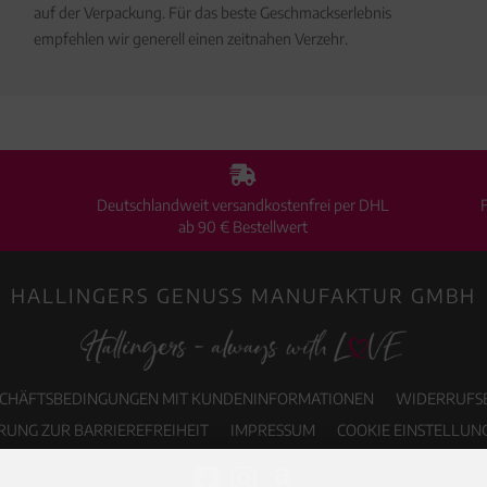
auf der Verpackung. Für das beste Geschmackserlebnis
empfehlen wir generell einen zeitnahen Verzehr.
Deutschlandweit versandkostenfrei per DHL
ab 90 € Bestellwert
HALLINGERS GENUSS MANUFAKTUR GMBH
SCHÄFTSBEDINGUNGEN MIT KUNDENINFORMATIONEN
WIDERRUFS
RUNG ZUR BARRIEREFREIHEIT
IMPRESSUM
COOKIE EINSTELLUN