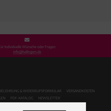
Für individuelle Wünsche oder Fragen
info@hallingers.de
BELEHRUNG & WIDERRUFSFORMULAR
VERSANDKOSTEN
GEN
PDF-KATALOG
NEWSLETTER