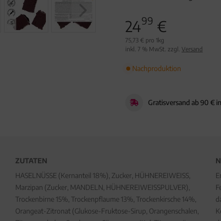
99
24
€
75,73 € pro 1kg
inkl. 7 % MwSt. zzgl.
Versand
Nachproduktion
Gratisversand ab 90 € i
ZUTATEN
N
HASELNÜSSE (Kernanteil 18%), Zucker, HÜHNEREIWEISS,
E
Marzipan (Zucker, MANDELN, HÜHNEREIWEISSPULVER),
F
Trockenbirne 15%, Trockenpflaume 13%, Trockenkirsche 14%,
d
Orangeat-Zitronat (Glukose-Fruktose-Sirup, Orangenschalen,
K