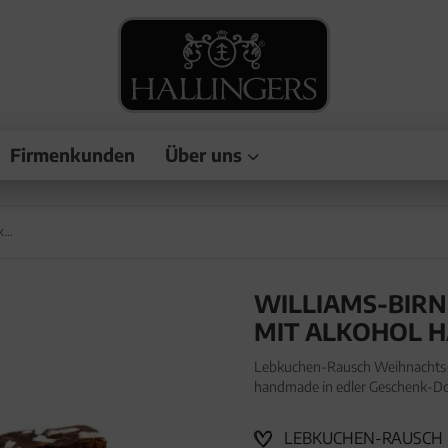
Firmenkunden
Über uns
Williams-Birne XXL - Lebkuchen-Rausch, mit Alkohol handgemacht
WILLIAMS-BIRN
MIT ALKOHOL 
Lebkuchen-Rausch Weihnachts-G
handmade in edler Geschenk-Dos
Lebkuchen-Rausch Weihnachts-G
handmade in e
LEBKUCHEN-RAUSCH MI