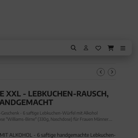
E XXL - LEBKUCHEN-RAUSCH,
HANDGEMACHT
eschenk - 6 saftige Lebkuchen-Würfel mit Alkohol
e "Williams-Birne" (330g, Naschdose) für Frauen Männer.
eschenk - 6 saftige Lebkuchen-Würfel mit Alkohol
T ALKOHOL - 6 saftige handgemachte Lebkuchen-