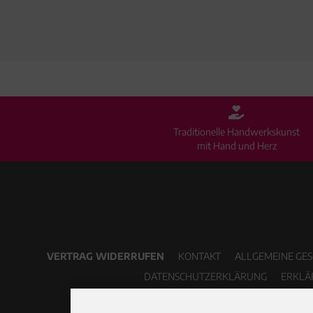
Traditionelle Handwerkskunst
mit Hand und Herz
VERTRAG WIDERRUFEN
KONTAKT
ALLGEMEINE GE
DATENSCHUTZERKLÄRUNG
ERKLÄ