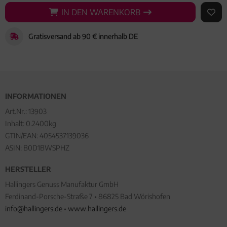
IN DEN WARENKORB
IN DEN WARENKORB
AUF 
Gratisversand ab 90 € innerhalb DE
INFORMATIONEN
Art.Nr.:
13903
Inhalt: 0.2400kg
GTIN/EAN:
4054537139036
ASIN: B0D1BWSPHZ
HERSTELLER
Hallingers Genuss Manufaktur GmbH
Ferdinand-Porsche-Straße 7 • 86825 Bad Wörishofen
info@hallingers.de
•
www.hallingers.de