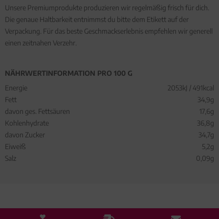
Unsere Premiumprodukte produzieren wir regelmäßig frisch für dich.
Die genaue Haltbarkeit entnimmst du bitte dem Etikett auf der
Verpackung. Für das beste Geschmackserlebnis empfehlen wir generell
einen zeitnahen Verzehr.
NÄHRWERTINFORMATION PRO 100 G
Energie
2053kJ / 491kcal
Fett
34,9g
davon ges. Fettsäuren
17,6g
Kohlenhydrate
36,8g
davon Zucker
34,7g
Eiweiß
5,2g
Salz
0,09g