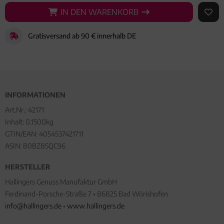
IN DEN WARENKORB
IN DEN WARENKORB
AUF 
Gratisversand ab 90 € innerhalb DE
INFORMATIONEN
Art.Nr.:
42171
Inhalt: 0.1500kg
GTIN/EAN:
4054537421711
ASIN: B0BZ8SQC96
HERSTELLER
Hallingers Genuss Manufaktur GmbH
Ferdinand-Porsche-Straße 7 • 86825 Bad Wörishofen
info@hallingers.de
•
www.hallingers.de