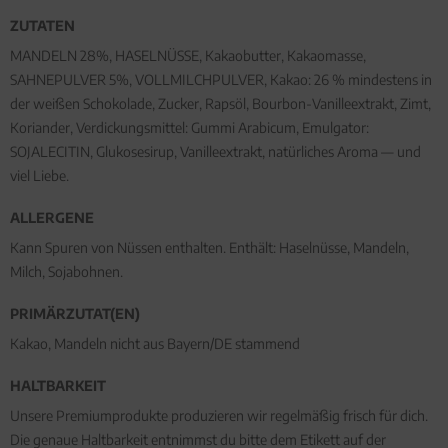
ZUTATEN
MANDELN 28%, HASELNÜSSE, Kakaobutter, Kakaomasse,
SAHNEPULVER 5%, VOLLMILCHPULVER, Kakao: 26 % mindestens in
der weißen Schokolade, Zucker, Rapsöl, Bourbon-Vanilleextrakt, Zimt,
Koriander, Verdickungsmittel: Gummi Arabicum, Emulgator:
SOJALECITIN, Glukosesirup, Vanilleextrakt, natürliches Aroma — und
viel Liebe.
ALLERGENE
Kann Spuren von Nüssen enthalten. Enthält: Haselnüsse, Mandeln,
Milch, Sojabohnen.
PRIMÄRZUTAT(EN)
Kakao, Mandeln nicht aus Bayern/DE stammend
HALTBARKEIT
Unsere Premiumprodukte produzieren wir regelmäßig frisch für dich.
Die genaue Haltbarkeit entnimmst du bitte dem Etikett auf der