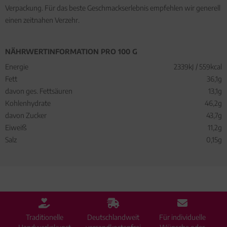
Verpackung. Für das beste Geschmackserlebnis empfehlen wir generell
einen zeitnahen Verzehr.
NÄHRWERTINFORMATION PRO 100 G
Energie
2339kJ / 559kcal
Fett
36,1g
davon ges. Fettsäuren
13,1g
Kohlenhydrate
46,2g
davon Zucker
43,7g
Eiweiß
11,2g
Salz
0,15g
Traditionelle
Deutschlandweit
Für individuelle