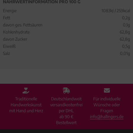
NÄHRWERTINFORMATION PRO 100 G
Energie
1083kJ / 259kcal
Fett
0,2g
davon ges. Fettsäuren
0,1g
Kohlenhydrate
62,8g
davon Zucker
62,8g
Eiweiß
0,5g
Salz
0,01g
Traditionelle
Deutschlandweit
Für individuelle
Handwerkskunst
versandkostenfrei
Wünsche oder
mit Hand und Herz
per DHL
Fragen
ab 90 €
info@hallingers.de
Bestellwert