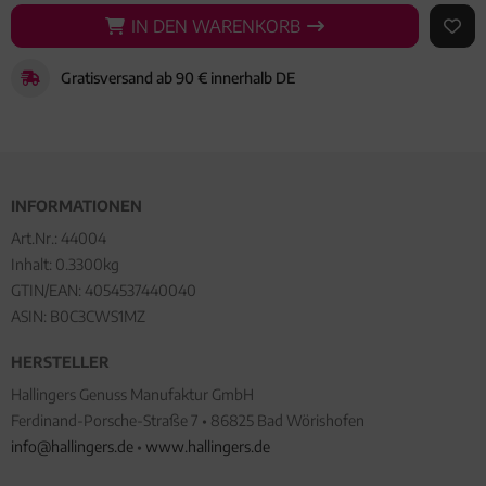
IN DEN WARENKORB
IN DEN WARENKORB
AUF 
Gratisversand ab 90 € innerhalb DE
INFORMATIONEN
Art.Nr.:
44004
Inhalt: 0.3300kg
GTIN/EAN:
4054537440040
ASIN: B0C3CWS1MZ
HERSTELLER
Hallingers Genuss Manufaktur GmbH
Ferdinand-Porsche-Straße 7 • 86825 Bad Wörishofen
info@hallingers.de
•
www.hallingers.de