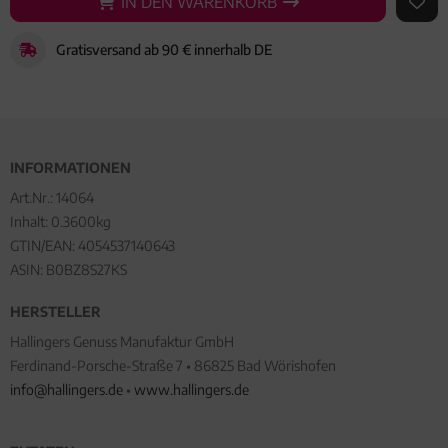
IN DEN WARENKORB
IN DEN WARENKORB
AUF 
Gratisversand ab 90 € innerhalb DE
INFORMATIONEN
Art.Nr.:
14064
Inhalt: 0.3600kg
GTIN/EAN:
4054537140643
ASIN: B0BZ8S27KS
HERSTELLER
Hallingers Genuss Manufaktur GmbH
Ferdinand-Porsche-Straße 7 • 86825 Bad Wörishofen
info@hallingers.de
•
www.hallingers.de