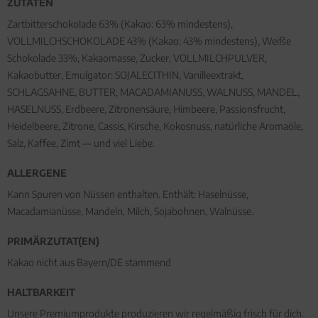
ZUTATEN
Zartbitterschokolade 63% (Kakao: 63% mindestens),
VOLLMILCHSCHOKOLADE 43% (Kakao: 43% mindestens), Weiße
Schokolade 33%, Kakaomasse, Zucker, VOLLMILCHPULVER,
Kakaobutter, Emulgator: SOJALECITHIN, Vanilleextrakt,
SCHLAGSAHNE, BUTTER, MACADAMIANUSS, WALNUSS, MANDEL,
HASELNUSS, Erdbeere, Zitronensäure, Himbeere, Passionsfrucht,
Heidelbeere, Zitrone, Cassis, Kirsche, Kokosnuss, natürliche Aromaöle,
Salz, Kaffee, Zimt — und viel Liebe.
ALLERGENE
Kann Spuren von Nüssen enthalten. Enthält: Haselnüsse,
Macadamianüsse, Mandeln, Milch, Sojabohnen, Walnüsse.
PRIMÄRZUTAT(EN)
Kakao nicht aus Bayern/DE stammend
HALTBARKEIT
Unsere Premiumprodukte produzieren wir regelmäßig frisch für dich.