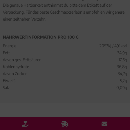
Die genaue Haltbarkeit entnimmst du bitte dem Etikett auf der
Verpackung. Für das beste Geschmackserlebnis empfehlen wir generell
einen zeitnahen Verzehr.
NÄHRWERTINFORMATION PRO 100 G
Energie
2053kJ / 491kcal
Fett
34,9g
davon ges. Fettsäuren
17,6g
Kohlenhydrate
36,8g
davon Zucker
34,7g
Eiweiß
5,2g
Salz
0,09g