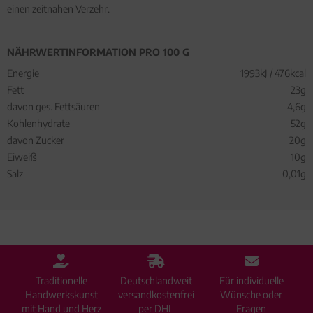
einen zeitnahen Verzehr.
NÄHRWERTINFORMATION PRO 100 G
Energie
1993kJ / 476kcal
Fett
23g
davon ges. Fettsäuren
4,6g
Kohlenhydrate
52g
davon Zucker
20g
Eiweiß
10g
Salz
0,01g
Traditionelle
Deutschlandweit
Für individuelle
Handwerkskunst
versandkostenfrei
Wünsche oder
mit Hand und Herz
per DHL
Fragen