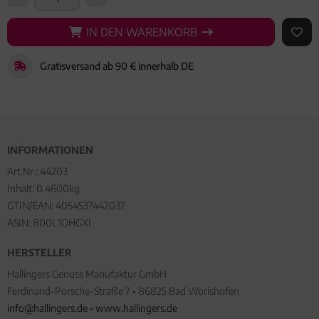
IN DEN WARENKORB
IN DEN WARENKORB
AUF 
Gratisversand ab 90 € innerhalb DE
INFORMATIONEN
Art.Nr.:
44203
Inhalt: 0.4600kg
GTIN/EAN:
4054537442037
ASIN: B00L1OHGXI
HERSTELLER
Hallingers Genuss Manufaktur GmbH
Ferdinand-Porsche-Straße 7 • 86825 Bad Wörishofen
info@hallingers.de
•
www.hallingers.de