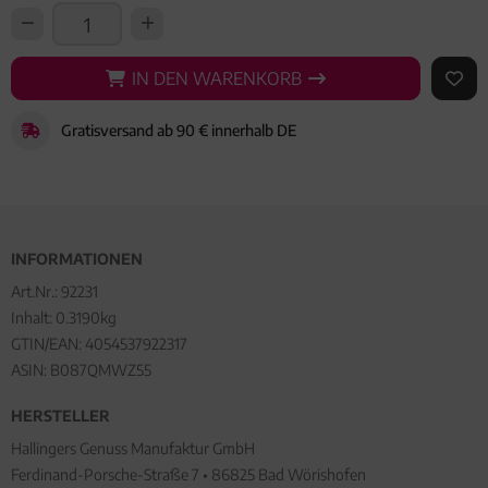
IN DEN WARENKORB
IN DEN WARENKORB
AUF 
Gratisversand ab 90 € innerhalb DE
INFORMATIONEN
Art.Nr.:
92231
Inhalt: 0.3190kg
GTIN/EAN:
4054537922317
ASIN: B087QMWZ55
HERSTELLER
Hallingers Genuss Manufaktur GmbH
Ferdinand-Porsche-Straße 7 • 86825 Bad Wörishofen