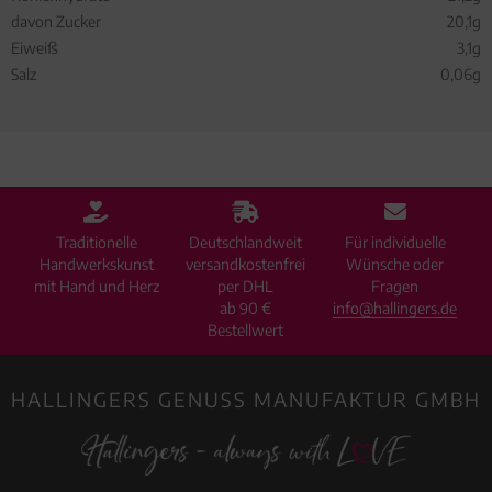
davon Zucker
20,1g
Eiweiß
3,1g
Salz
0,06g
Traditionelle
Deutschlandweit
Für individuelle
Handwerkskunst
versandkostenfrei
Wünsche oder
mit Hand und Herz
per DHL
Fragen
ab 90 €
info@hallingers.de
Bestellwert
HALLINGERS GENUSS MANUFAKTUR GMBH