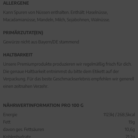
ALLERGENE
Kann Spuren von Nüssen enthalten. Enthält: Haselnüsse,
Macadamianüsse, Mandeln, Milch, Sojabohnen, Walnüsse.
PRIMÄRZUTAT(EN)
Gewürze nicht aus Bayern/DE stammend
HALTBARKEIT
Unsere Premiumprodukte produzieren wir regelmäßig frisch für dich.
Die genaue Haltbarkeit entnimmst du bitte dem Etikett auf der
Verpackung. Für das beste Geschmackserlebnis empfehlen wir generell
einen zeitnahen Verzehr.
NÄHRWERTINFORMATION PRO 100 G
Energie
1123kJ / 268,5kcal
Fett
19g
davon ges. Fettsäuren
10,6g
Kohlenhydrate
21,2g