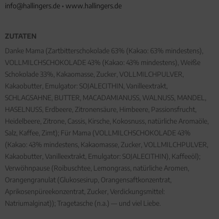
info@hallingers.de
•
www.hallingers.de
ZUTATEN
Danke Mama (Zartbitterschokolade 63% (Kakao: 63% mindestens),
VOLLMILCHSCHOKOLADE 43% (Kakao: 43% mindestens), Weiße
Schokolade 33%, Kakaomasse, Zucker, VOLLMILCHPULVER,
Kakaobutter, Emulgator: SOJALECITHIN, Vanilleextrakt,
SCHLAGSAHNE, BUTTER, MACADAMIANUSS, WALNUSS, MANDEL,
HASELNUSS, Erdbeere, Zitronensäure, Himbeere, Passionsfrucht,
Heidelbeere, Zitrone, Cassis, Kirsche, Kokosnuss, natürliche Aromaöle,
Salz, Kaffee, Zimt); Für Mama (VOLLMILCHSCHOKOLADE 43%
(Kakao: 43% mindestens, Kakaomasse, Zucker, VOLLMILCHPULVER,
Kakaobutter, Vanilleextrakt, Emulgator: SOJALECITHIN), Kaffeeöl);
Verwöhnpause (Roibuschtee, Lemongrass, natürliche Aromen,
Orangengranulat (Glukosesirup, Orangensaftkonzentrat,
Aprikosenpüreekonzentrat, Zucker, Verdickungsmittel:
Natriumalginat)); Tragetasche (n.a.) — und viel Liebe.