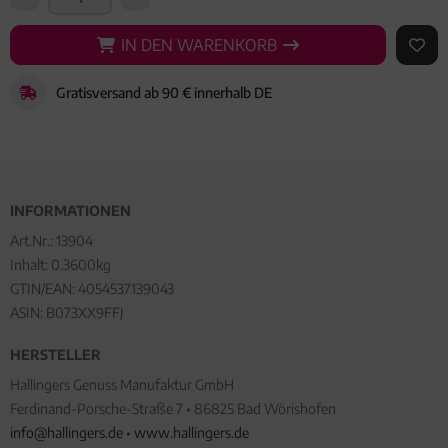
IN DEN WARENKORB
IN DEN WARENKORB
AUF 
Gratisversand ab 90 € innerhalb DE
INFORMATIONEN
Art.Nr.:
13904
Inhalt: 0.3600kg
GTIN/EAN:
4054537139043
ASIN: B073XX9FFJ
HERSTELLER
Hallingers Genuss Manufaktur GmbH
Ferdinand-Porsche-Straße 7 • 86825 Bad Wörishofen
info@hallingers.de
•
www.hallingers.de