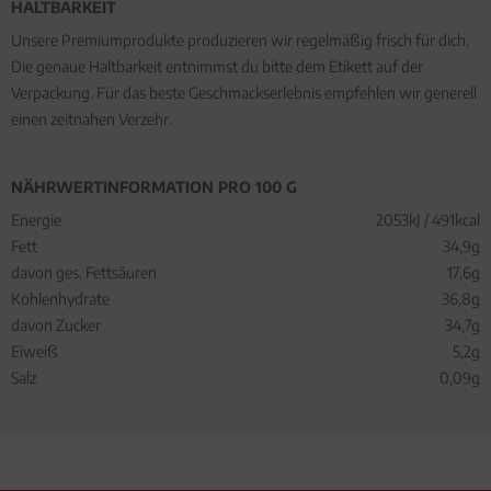
HALTBARKEIT
Unsere Premiumprodukte produzieren wir regelmäßig frisch für dich.
Die genaue Haltbarkeit entnimmst du bitte dem Etikett auf der
Verpackung. Für das beste Geschmackserlebnis empfehlen wir generell
einen zeitnahen Verzehr.
NÄHRWERTINFORMATION PRO 100 G
Energie
2053kJ / 491kcal
Fett
34,9g
davon ges. Fettsäuren
17,6g
Kohlenhydrate
36,8g
davon Zucker
34,7g
Eiweiß
5,2g
Salz
0,09g