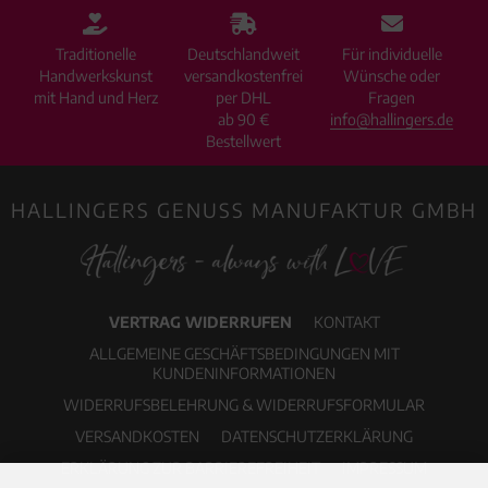
Traditionelle
Deutschlandweit
Für individuelle
Handwerkskunst
versandkostenfrei
Wünsche oder
mit Hand und Herz
per DHL
Fragen
ab 90 €
info@hallingers.de
Bestellwert
HALLINGERS GENUSS MANUFAKTUR GMBH
VERTRAG WIDERRUFEN
KONTAKT
ALLGEMEINE GESCHÄFTSBEDINGUNGEN MIT
KUNDENINFORMATIONEN
WIDERRUFSBELEHRUNG & WIDERRUFSFORMULAR
VERSANDKOSTEN
DATENSCHUTZERKLÄRUNG
ERKLÄRUNG ZUR BARRIEREFREIHEIT
IMPRESSUM