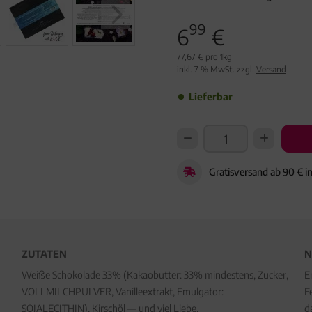
99
6
€
77,67 € pro 1kg
inkl. 7 % MwSt. zzgl.
Versand
Lieferbar
Gratisversand ab 90 € i
ZUTATEN
N
Weiße Schokolade 33% (Kakaobutter: 33% mindestens, Zucker,
E
VOLLMILCHPULVER, Vanilleextrakt, Emulgator:
F
SOJALECITHIN), Kirschöl — und viel Liebe.
d