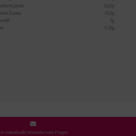
ohlenhydrate
53,8g
avon Zucker
51,5g
iweiß
7g
alz
0,31g
Für individuelle Wünsche oder Fragen