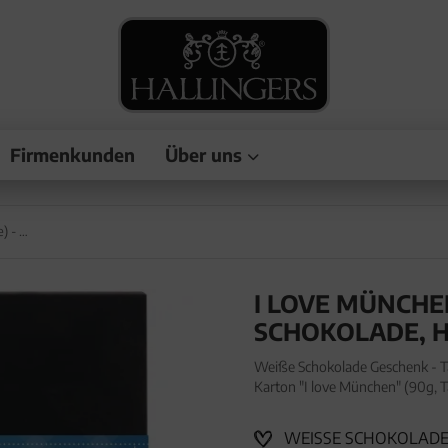
Firmenkunden
Über uns
I love München (Kirsche) - Weiße Schokolade, handmade ohne Alkohol
I LOVE MÜNCHEN 
CHOKOLADE, H
Weiße Schokolade Geschenk - T
Karton "I love München" (90g, 
- Tafel aus handgeschöpftem Ed
WEISSE SCHOKOLADE O