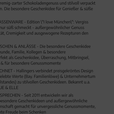
cremig-zarter Schokoladengenuss und stilvoll verpackt
n. Die besondere Geschenkidee für Genießer & süße
NWARE - Edition \"I love München\": Vergiss
 nur süß schmeckt - außergewöhnlicher Genuss
ität, Cremigkeit und ausgewogene Rezepturen den
HEN & ANLÄSSE - Die besondere Geschenkidee
eunde, Familie, Kollegen & besondere
fekt als Geschenkidee, Überraschung, Mitbringsel,
t & für besondere Genussmomente
ET - Hallingers verbindet preisgekröntes Design
 gelebte Werte (Bay. Familienlöwe) & Unternehmertum
lstandes) zu stilvollen Geschenkideen. Bekannt u.a.
UE & ELLE
SPRECHEN - Seit 2011 entwickeln wir als
besondere Geschenkideen und außergewöhnliche
denschaft gemacht für unvergessliche Genussmomente,
hte Freude beim Schenken