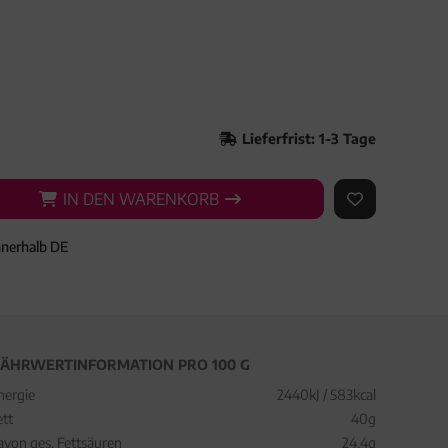
Lieferfrist: 1-3 Tage
IN DEN WARENKORB
IN DEN WARENKORB
AUF DEN ME
nnerhalb DE
ÄHRWERTINFORMATION PRO 100 G
nergie
2440kJ / 583kcal
ett
40g
avon ges. Fettsäuren
24,4g