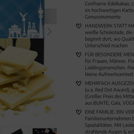
Confiserie-Edelkakao, 
im hochwertigen Karto
Genussmomente
HANDWERK STATT MASSE
weiße Schokolade, die
beginnt dort, wo Qual
Unterschied machen
FÜR BESONDERE MENSC
für Frauen, Männer, Fr
Lieblingsmenschen. Per
kleine Aufmerksamkei
MEHRFACH AUSGEZEICHN
(u.a. Red Dot Award),
(Großer Preis des Mitte
aus BUNTE, Gala, VOG
EINE FAMILIE. EIN VER
Familienunternehmen 
Spezialitäten. Mit Lei
strahlende Augen & ec