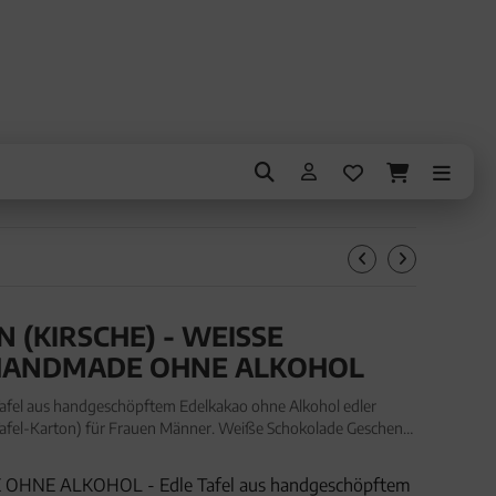
(KIRSCHE) - WEISSE S
ANDMADE OHNE ALKOHOL
afel aus handgeschöpftem Edelkakao ohne Alkohol edler
Tafel-Karton) für Frauen Männer. Weiße Schokolade Geschenk
elkakao ohne Alkohol edler Karton "I love München" (9
HNE ALKOHOL - Edle Tafel aus handgeschöpftem