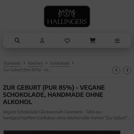
ANLÄSSE
SOMMER
TRINKEN
KOCHEN
ALLES ANZEIGEN AUS SOMMER
ALLES ANZEIGEN AUS TRINKEN
ALLES ANZEIGEN AUS KOCHEN
ALLES ANZEIGEN AUS ANLÄSSE
Eistee
Tee
Einzelgewürz
Entschuldigung
Genüsse
Kaffee
Essig & Öl
Kleine Aufmerksamkeiten
Grillen
Liköre, Gin & mehr
Sets
Muttertag & Vatertag
Startseite
Naschen
Schokolade
Liköre
Brot & Pasta
Ostern
Zur Geburt (Pur 85%) - Vegane Schokolade, handmade ohne Alkohol
Sommer
ZUR GEBURT (PUR 85%) - VEGANE
Valentinstag
SCHOKOLADE, HANDMADE OHNE
ALKOHOL
Weihnachten
Vegane Schokolade Glückwunsch-Geschenk - Tafel aus
handgeschöpftem Edelkakao ohne Alkohol edler Karton "Zur Geburt"
Liebe & Hochzeit
(90g, Tafel-Karton) für Frauen Männer. Vegane Schokolade
Glückwunsch-Geschenk - Tafel aus handgeschöpftem Edelkakao ohne
Danke