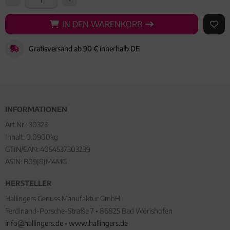
IN DEN WARENKORB
IN DEN WARENKORB
AUF 
Gratisversand ab 90 € innerhalb DE
INFORMATIONEN
Art.Nr.:
30323
Inhalt: 0.0900kg
GTIN/EAN:
4054537303239
ASIN: B09J8JM4MG
HERSTELLER
Hallingers Genuss Manufaktur GmbH
Ferdinand-Porsche-Straße 7 • 86825 Bad Wörishofen
info@hallingers.de
•
www.hallingers.de