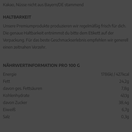
Kakao, Nüsse nicht aus Bayern/DE stammend
HALTBARKEIT
Unsere Premiumprodukte produzieren wir regelmäßig frisch für dich.
Die genaue Haltbarkeit entnimmst du bitte dem Etikett auf der
Verpackung. Für das beste Geschmackserlebnis empfehlen wir generell
einen zeitnahen Verzehr.
NÄHRWERTINFORMATION PRO 100 G
Energie
1786kJ / 427kcal
Fett
24,2g
davon ges. Fettsäuren
7,8g
Kohlenhydrate
43,1g
davon Zucker
38,4g
Eiweiß
6,7g
Salz
0,3g