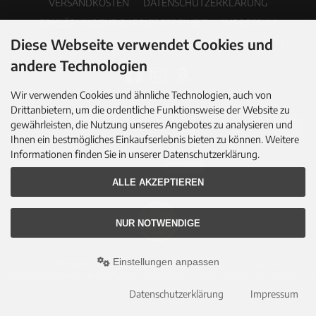
VERSANDKOSTEN
DATENSCHUTZERKLÄRUNG
ERKLÄRUNG ZUR BARRIEREFREIHEIT
IMPRESSUM
Diese Webseite verwendet Cookies und
COOKIE EINSTELLUNGEN
PDF-KATALOG
NEWSLETTER
andere Technologien
Wir verwenden Cookies und ähnliche Technologien, auch von
Drittanbietern, um die ordentliche Funktionsweise der Website zu
gewährleisten, die Nutzung unseres Angebotes zu analysieren und
Ihnen ein bestmögliches Einkaufserlebnis bieten zu können. Weitere
Informationen finden Sie in unserer Datenschutzerklärung.
ALLE AKZEPTIEREN
NUR NOTWENDIGE
Einstellungen anpassen
© 2026 Hallingers Genuss Manufaktur GmbH • All rights reserved
modified eCommerce Shopsoftware © 2009-2026 • Umsetzung & Programmierung
Rehm Webdesign
Datenschutzerklärung
Impressum