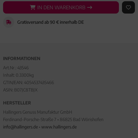
IN DEN WARENKORB
IN DEN WARENKORB
AUF 
Gratisversand ab 90 € innerhalb DE
INFORMATIONEN
Art.Nr.:
43546
Inhalt: 0.3300kg
GTIN/EAN:
4054537435466
ASIN: B07JC8TBJX
HERSTELLER
Hallingers Genuss Manufaktur GmbH
Ferdinand-Porsche-Straße 7 • 86825 Bad Wörishofen
info@hallingers.de
•
www.hallingers.de