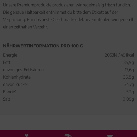
Unsere Premiumprodukte produzieren wir regelmäßig frisch für dich.
Die genaue Haltbarkeit entnimmst du bitte dem Etikett auf der
Verpackung. Für das beste Geschmackserlebnis empfehlen wir generell
einen zeitnahen Verzehr.
NÄHRWERTINFORMATION PRO 100 G
Energie
2053kJ / 491kcal
Fett
34,9g
davon ges. Fettsäuren
17,6g
Kohlenhydrate
36,8g
davon Zucker
34,7g
Eiweiß
5,2g
Salz
0,09g