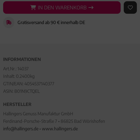
IN DEN WARENKORB
IN DEN WARENKORB
AUF 
Gratisversand ab 90 € innerhalb DE
INFORMATIONEN
Art.Nr.:
14037
Inhalt: 0.2400kg
GTIN/EAN:
4054537140377
ASIN: B01N9CTQEL
HERSTELLER
Hallingers Genuss Manufaktur GmbH
Ferdinand-Porsche-Straße 7 • 86825 Bad Wörishofen
info@hallingers.de
•
www.hallingers.de