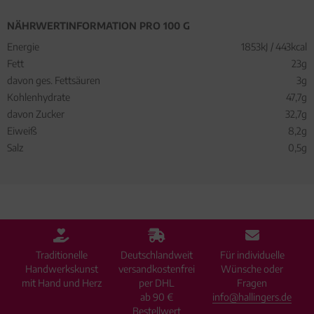
NÄHRWERTINFORMATION PRO 100 G
Energie
1853kJ / 443kcal
Fett
23g
davon ges. Fettsäuren
3g
Kohlenhydrate
47,7g
davon Zucker
32,7g
Eiweiß
8,2g
Salz
0,5g
Traditionelle
Deutschlandweit
Für individuelle
Handwerkskunst
versandkostenfrei
Wünsche oder
mit Hand und Herz
per DHL
Fragen
ab 90 €
info@hallingers.de
Bestellwert