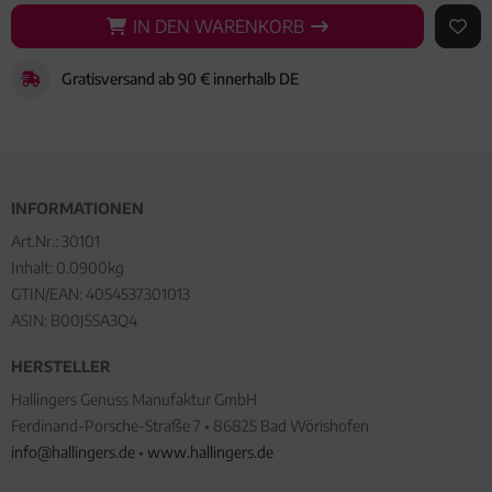
IN DEN WARENKORB
IN DEN WARENKORB
AUF 
Gratisversand ab 90 € innerhalb DE
INFORMATIONEN
Art.Nr.:
30101
Inhalt: 0.0900kg
GTIN/EAN:
4054537301013
ASIN: B00J5SA3Q4
HERSTELLER
Hallingers Genuss Manufaktur GmbH
Ferdinand-Porsche-Straße 7 • 86825 Bad Wörishofen
info@hallingers.de
•
www.hallingers.de