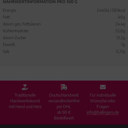
NÄHRWERTINFORMATION PRO 100 G
Energie
2440kJ / 583kcal
Fett
40g
davon ges. Fettsäuren
24,4g
Kohlenhydrate
53,8g
davon Zucker
51,5g
Eiweiß
7g
Salz
0,31g
Traditionelle
Deutschlandweit
Für individuelle
Handwerkskunst
versandkostenfrei
Wünsche oder
mit Hand und Herz
per DHL
Fragen
ab 90 €
info@hallingers.de
Bestellwert