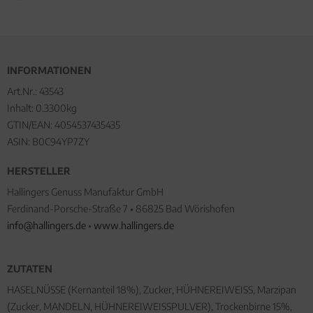
INFORMATIONEN
Art.Nr.:
43543
Inhalt: 0.3300kg
GTIN/EAN:
4054537435435
ASIN: B0C94YP7ZY
HERSTELLER
Hallingers Genuss Manufaktur GmbH
Ferdinand-Porsche-Straße 7 • 86825 Bad Wörishofen
info@hallingers.de
•
www.hallingers.de
ZUTATEN
HASELNÜSSE (Kernanteil 18%), Zucker, HÜHNEREIWEISS, Marzipan
(Zucker, MANDELN, HÜHNEREIWEISSPULVER), Trockenbirne 15%,