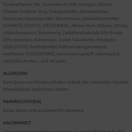
Trockenpflaume 13%, Trockenkirsche 14%, Orangeat-Zitronat
(Glukose-Fruktose-Sirup, Orangenschalen, Zitronenschalen,
Saccharose, Säuerungsmittel: Zitronensäure, Antioxidationsmittel:
SCHWEFELDIOXYD), WEIZENMEHL, Alkohol: Rum, Williams, Whisky,
Lebkuchengewürz, Bienenhonig, Zartbitterschokolade 63% (Kakao:
63% mindestens, Kakaomasse, Zucker, Kakaobutter, Emulgator:
SOJALECITIN), Backtriebmittel: Natriumhydrogencarbonat,
modifizierte WEIZENSTÄRKE, Konservierungsstoff: Kaliumsorbat,
natürliches Aroma — und viel Liebe.
ALLERGENE
Kann Spuren von Nüssen enthalten. Enthält: Eier, Haselnüsse, Mandeln,
Schwefeldioxid, Sojabohnen, Weizen.
PRIMÄRZUTAT(EN)
Kakao, Nüsse nicht aus Bayern/DE stammend
HALTBARKEIT
Unsere Premiumprodukte produzieren wir regelmäßig frisch für dich.