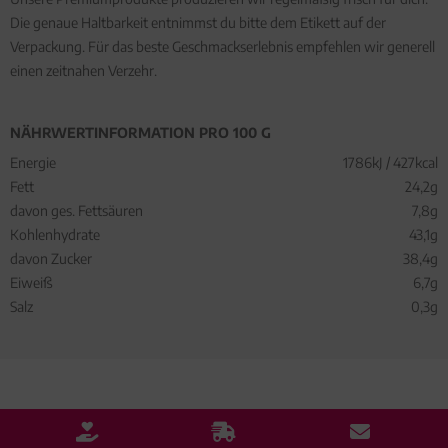
Die genaue Haltbarkeit entnimmst du bitte dem Etikett auf der
Verpackung. Für das beste Geschmackserlebnis empfehlen wir generell
einen zeitnahen Verzehr.
NÄHRWERTINFORMATION PRO 100 G
Energie
1786kJ / 427kcal
Fett
24,2g
davon ges. Fettsäuren
7,8g
Kohlenhydrate
43,1g
davon Zucker
38,4g
Eiweiß
6,7g
Salz
0,3g