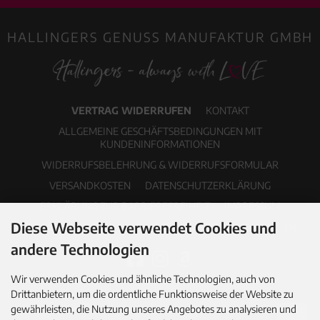
HALLINGERS GENUSS MANUFAKTUR GMBH
VERTRAG WIDERRUFEN
KONTAKT
ALLGEMEINE GESCHÄFTSBEDINGUNGEN MIT
KUNDENINFORMATIONEN
WIDERRUFSBELEHRUNG & WIDERRUFSFORMULAR
VERSANDKOSTEN
DATENSCHUTZERKLÄRUNG
ERKLÄRUNG ZUR BARRIEREFREIHEIT
IMPRESSUM
Diese Webseite verwendet Cookies und
COOKIE EINSTELLUNGEN
PDF-KATALOG
NEWSLETTER
andere Technologien
Wir verwenden Cookies und ähnliche Technologien, auch von
Drittanbietern, um die ordentliche Funktionsweise der Website zu
gewährleisten, die Nutzung unseres Angebotes zu analysieren und