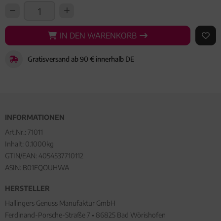
IN DEN WARENKORB
IN DEN WARENKORB
AUF 
Gratisversand ab 90 € innerhalb DE
INFORMATIONEN
Art.Nr.:
71011
Inhalt: 0.1000kg
GTIN/EAN:
4054537710112
ASIN: B01FQOUHWA
HERSTELLER
Hallingers Genuss Manufaktur GmbH
Ferdinand-Porsche-Straße 7 • 86825 Bad Wörishofen