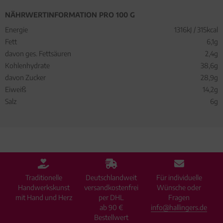
NÄHRWERTINFORMATION PRO 100 G
Energie
1316kJ / 315kcal
Fett
6,1g
davon ges. Fettsäuren
2,4g
Kohlenhydrate
38,6g
davon Zucker
28,9g
Eiweiß
14,2g
Salz
6g
Traditionelle
Deutschlandweit
Für individuelle
Handwerkskunst
versandkostenfrei
Wünsche oder
mit Hand und Herz
per DHL
Fragen
ab 90 €
info@hallingers.de
Bestellwert