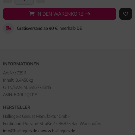
IN DEN WARENKORB
IN DEN WARENKORB
AUF 
Gratisversand ab 90 € innerhalb DE
INFORMATIONEN
Art.Nr.:
73511
Inhalt: 0.4450kg
GTIN/EAN:
4054537735115
ASIN: B00L2QCI1A
HERSTELLER
Hallingers Genuss Manufaktur GmbH
Ferdinand-Porsche-Straße 7 • 86825 Bad Wörishofen
info@hallingers.de
•
www.hallingers.de