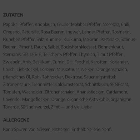
ZUTATEN
Paprika, Pfeffer, Knoblauch, Grüner Malabar Pfeffer, Meersalz, Chili,
Oregano, Petersilie, Rosa Beeren, Ingwer, Langer Pfeffer, Rosmarin,
Kubeben Pfeffer, Salz, Kümmel, Kurkuma, Majoran, Pastinake, Schinus-
Beeren, Piment, Rauch, Salbei, Bockshornkleesaat, Bohnenkraut,
Sternanis, SELLERIE, Tellicherry Pfeffer, Thymian, Timut Pfeffer,
Zwiebeln, Anis, Basilikum, Cumin, Dill, Fenchel, Karotten, Koriander,
Lauch, Liebstöckel, Lorbeer, Muskatnuss, Nelken, Orangenschalen,
pflanzliches Öl, Roh-Rohrzucker, Dextrose, Säuerungsmittel:
Zitronensäure, Trennmittel: Calciumstearat, Schnittlauch, SENFsaat,
Tomaten, Wacholder, Zitronenschalen, Ananasflocken, Cardamom,
Lavendel, Mangoflocken, Orange, organische Aktivkohle, organische
Tonerde, Süßholzwurzel, Zimt — und viel Liebe.
ALLERGENE
Kann Spuren von Nüssen enthalten. Enthält: Sellerie, Senf.