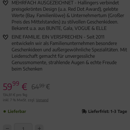
MEHRFACH AUSGEZEICHNET - Hallingers verbindet
preisgekröntes Design (u.a. Red Dot Award), gelebte
Werte (Bay. Familienlöwe) & Unternehmertum (Großer
Preis des Mittelstandes) zu stilvollen Geschenkideen.
Bekannt u.a. aus BUNTE, Gala, VOGUE & ELLE
EINE FAMILIE. EIN VERSPRECHEN - Seit 2011
entwickeln wir als Familienunternehmen besondere
Geschenkideen und außergewöhnliche Spezialitäten. Mit
Leidenschaft gemacht für unvergessliche
Genussmomente, strahlende Augen & echte Freude
beim Schenken
99
59
€
64
€
99
134,81 € pro 1kg
inkl. 7 % MwSt. zzgl.
Versand
Lieferbar
Lieferfrist: 1-3 Tage