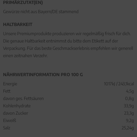
PRIMÄRZUTAT(EN)
Gewürze nicht aus Bayern/DE stammend
HALTBARKEIT
Unsere Premiumprodukte produzieren wir regelmäßig frisch für dich.
Die genaue Haltbarkeit entnimmst du bitte dem Etikett auf der
Verpackung. Für das beste Geschmackserlebnis empfehlen wir generell
einen zeitnahen Verzehr.
NÄHRWERTINFORMATION PRO 100 G
Energie
1017kJ / 243,1kcal
Fett
4,5g
davon ges. Fettsäuren
0,8g
Kohlenhydrate
33,9g
davon Zucker
23,3g
Eiweiß
9,2g
Salz
25,24g