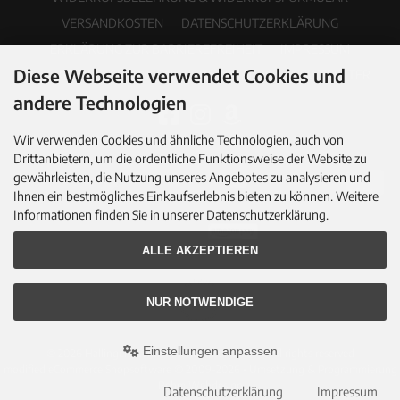
VERSANDKOSTEN
DATENSCHUTZERKLÄRUNG
ERKLÄRUNG ZUR BARRIEREFREIHEIT
IMPRESSUM
Diese Webseite verwendet Cookies und
COOKIE EINSTELLUNGEN
PDF-KATALOG
NEWSLETTER
andere Technologien
Wir verwenden Cookies und ähnliche Technologien, auch von
Drittanbietern, um die ordentliche Funktionsweise der Website zu
gewährleisten, die Nutzung unseres Angebotes zu analysieren und
Ihnen ein bestmögliches Einkaufserlebnis bieten zu können. Weitere
Informationen finden Sie in unserer Datenschutzerklärung.
ALLE AKZEPTIEREN
NUR NOTWENDIGE
Einstellungen anpassen
© 2026 Hallingers Genuss Manufaktur GmbH • All rights reserved
modified eCommerce Shopsoftware © 2009-2026 • Umsetzung & Programmierung
Rehm Webdesign
Datenschutzerklärung
Impressum