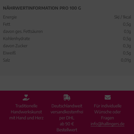
NÄHRWERTINFORMATION PRO 100 G
Energie
5kJ / 1kcal
Fett
0,5g
davon ges. Fettsäuren
0,1g
Kohlenhydrate
0,5g
davon Zucker
0,3g
Eiweiß
0,5g
Salz
0,01g
Traditionelle
Deutschlandweit
Für individuelle
Handwerkskunst
versandkostenfrei
Wünsche oder
mit Hand und Herz
per DHL
Fragen
ab 90 €
info@hallingers.de
Bestellwert