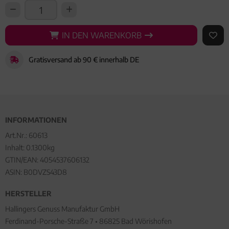
IN DEN WARENKORB
IN DEN WARENKORB
AUF 
Gratisversand ab 90 € innerhalb DE
INFORMATIONEN
Art.Nr.:
60613
Inhalt: 0.1300kg
GTIN/EAN:
4054537606132
ASIN: B0DVZS43D8
HERSTELLER
Hallingers Genuss Manufaktur GmbH
Ferdinand-Porsche-Straße 7 • 86825 Bad Wörishofen