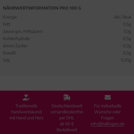
NÄHRWERTINFORMATION PRO 100 G
Energie
4kJ / 1kcal
Fett
0,5g
davon ges. Fettsäuren
0,1g
Kohlenhydrate
0,5g
davon Zucker
0,3g
Eiweiß
0,5g
Salz
0,01g
Traditionelle
Deutschlandweit
Für individuelle
Handwerkskunst
versandkostenfrei
Wünsche oder
mit Hand und Herz
per DHL
Fragen
ab 90 €
info@hallingers.de
Bestellwert