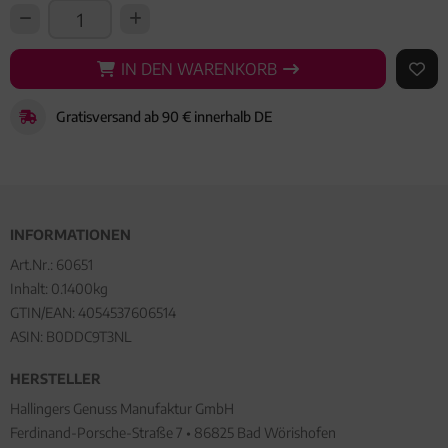
IN DEN WARENKORB
IN DEN WARENKORB
AUF 
Gratisversand ab 90 € innerhalb DE
INFORMATIONEN
Art.Nr.:
60651
Inhalt: 0.1400kg
GTIN/EAN:
4054537606514
ASIN: B0DDC9T3NL
HERSTELLER
Hallingers Genuss Manufaktur GmbH
Ferdinand-Porsche-Straße 7 • 86825 Bad Wörishofen