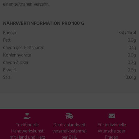
einen zeitnahen Verzehr.
NÄHRWERTINFORMATION PRO 100 G
Energie
3kJ / 1kcal
Fett
0,5g
davon ges. Fettsäuren
0,1g
Kohlenhydrate
0,5g
davon Zucker
0,2g
Eiweiß
0,5g
Salz
0,01g
Traditionelle
Deutschlandweit
Für individuelle
Handwerkskunst
versandkostenfrei
Wünsche oder
mit Hand und Herz
per DHL
Fragen