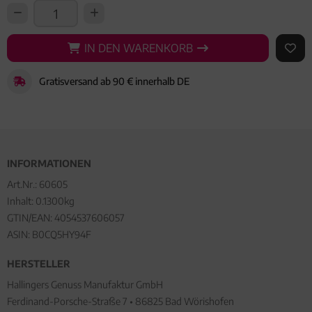
IN DEN WARENKORB
IN DEN WARENKORB
AUF 
Gratisversand ab 90 € innerhalb DE
INFORMATIONEN
Art.Nr.:
60605
Inhalt: 0.1300kg
GTIN/EAN:
4054537606057
ASIN: B0CQ5HY94F
HERSTELLER
Hallingers Genuss Manufaktur GmbH
Ferdinand-Porsche-Straße 7 • 86825 Bad Wörishofen