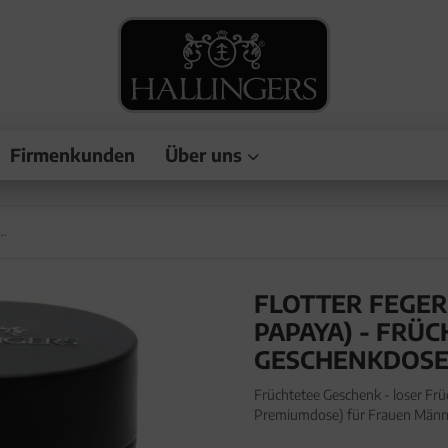
Firmenkunden
Über uns
t Dattel, Orange & Papaya) - Früchtetee, loser Tee Geschenkdose
FLOTTER FEGER
PAPAYA) - FRÜC
GESCHENKDOS
Früchtetee Geschenk - loser Frü
Premiumdose) für Frauen Männer
Geschenk-Dose "Flotter Feger"