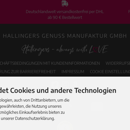
Deutschlandweit versandkostenfrei per DHL
ab 90 € Bestellwert
HALLINGERS GENUSS MANUFAKTUR GMBH
SCHÄFTSBEDINGUNGEN MIT KUNDENINFORMATIONEN
WIDERRUFS
RUNG ZUR BARRIEREFREIHEIT
IMPRESSUM
COOKIE EINSTELLUN
et Cookies und andere Technologien
ogien, auch von Drittanbietern, um die
gewährleisten, die Nutzung unseres
mögliches Einkaufserlebnis bieten zu
n unserer Datenschutzerklärung.