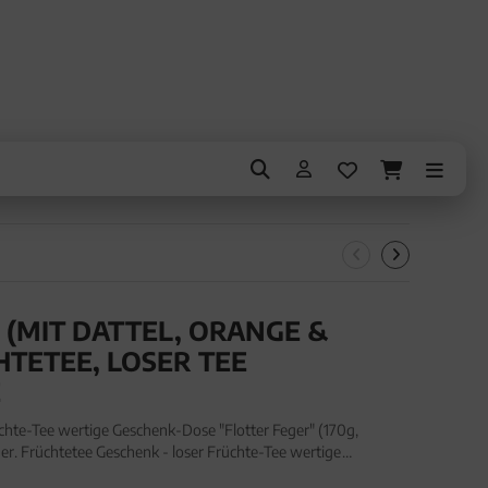
 (MIT DATTEL, ORANGE &
HTETEE, LOSER TEE
E
chte-Tee wertige Geschenk-Dose "Flotter Feger" (170g,
. Früchtetee Geschenk - loser Früchte-Tee wertige
 (170g, Premiumdose) für Frauen Männer