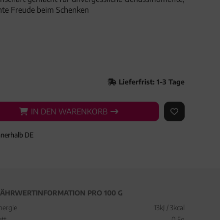
hte Freude beim Schenken
Lieferfrist: 1-3 Tage
IN DEN WARENKORB
IN DEN WARENKORB
AUF DEN ME
nnerhalb DE
ÄHRWERTINFORMATION PRO 100 G
nergie
13kJ / 3kcal
ett
0,5g