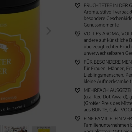
FRÜCHTETEE IN DER GE
Aroma, stilvoll verpac
besondere Geschenkide
Genussmomente
VOLLES AROMA, VOLLER
andere auf künstliche B
überzeugt echter Frücht
unverwechselbaren Ge
FÜR BESONDERE MENSC
für Frauen, Männer, Fr
Lieblingsmenschen. Per
kleine Aufmerksamkei
MEHRFACH AUSGEZEICHN
(u.a. Red Dot Award),
(Großer Preis des Mitte
aus BUNTE, Gala, VOG
EINE FAMILIE. EIN VER
Familienunternehmen 
Spezialitäten. Mit Lei