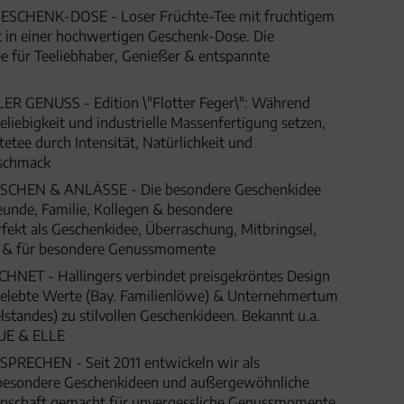
SCHENK-DOSE - Loser Früchte-Tee mit fruchtigem
kt in einer hochwertigen Geschenk-Dose. Die
e für Teeliebhaber, Genießer & entspannte
 GENUSS - Edition \"Flotter Feger\": Während
eliebigkeit und industrielle Massenfertigung setzen,
etee durch Intensität, Natürlichkeit und
schmack
HEN & ANLÄSSE - Die besondere Geschenkidee
eunde, Familie, Kollegen & besondere
fekt als Geschenkidee, Überraschung, Mitbringsel,
t & für besondere Genussmomente
ET - Hallingers verbindet preisgekröntes Design
 gelebte Werte (Bay. Familienlöwe) & Unternehmertum
lstandes) zu stilvollen Geschenkideen. Bekannt u.a.
UE & ELLE
SPRECHEN - Seit 2011 entwickeln wir als
besondere Geschenkideen und außergewöhnliche
denschaft gemacht für unvergessliche Genussmomente,