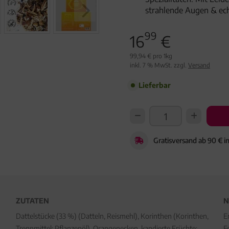
strahlende Augen & ec
99
16
€
99,94 € pro 1kg
inkl. 7 % MwSt. zzgl.
Versand
Lieferbar
Gratisversand ab 90 € i
ZUTATEN
N
Dattelstücke (33 %) (Datteln, Reismehl), Korinthen (Korinthen,
E
Trennmittel: Pflanzenöl), Orangenecken, kandierte Früchte:
F