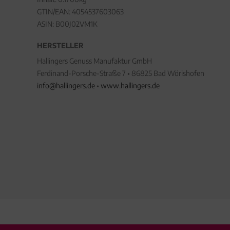
GTIN/EAN:
4054537603063
ASIN: B00J02VM1K
HERSTELLER
Hallingers Genuss Manufaktur GmbH
Ferdinand-Porsche-Straße 7 • 86825 Bad Wörishofen
info@hallingers.de
•
www.hallingers.de