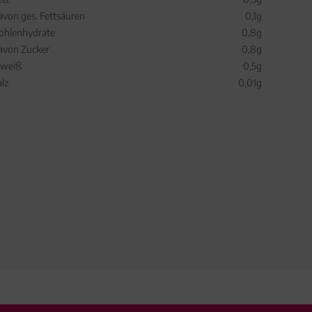
avon ges. Fettsäuren
0,1g
ohlenhydrate
0,8g
avon Zucker
0,8g
iweiß
0,5g
alz
0,01g