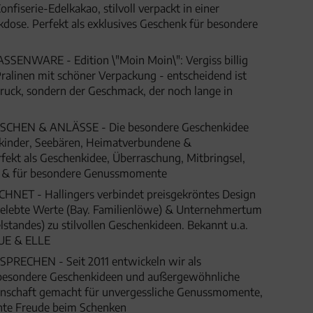
nfiserie-Edelkakao, stilvoll verpackt in einer
ose. Perfekt als exklusives Geschenk für besondere
NWARE - Edition \"Moin Moin\": Vergiss billig
ralinen mit schöner Verpackung - entscheidend ist
druck, sondern der Geschmack, der noch lange in
HEN & ANLÄSSE - Die besondere Geschenkidee
nkinder, Seebären, Heimatverbundene &
fekt als Geschenkidee, Überraschung, Mitbringsel,
t & für besondere Genussmomente
ET - Hallingers verbindet preisgekröntes Design
 gelebte Werte (Bay. Familienlöwe) & Unternehmertum
lstandes) zu stilvollen Geschenkideen. Bekannt u.a.
UE & ELLE
SPRECHEN - Seit 2011 entwickeln wir als
besondere Geschenkideen und außergewöhnliche
denschaft gemacht für unvergessliche Genussmomente,
hte Freude beim Schenken