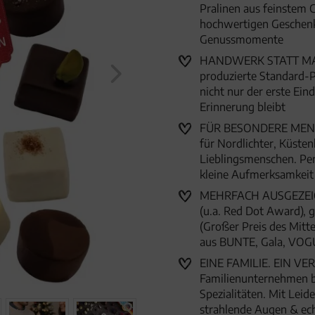
Pralinen aus feinstem Co
hochwertigen Geschenkd
Genussmomente
HANDWERK STATT MASSE
produzierte Standard-P
nicht nur der erste Ein
Erinnerung bleibt
FÜR BESONDERE MENSC
für Nordlichter, Küste
Lieblingsmenschen. Per
kleine Aufmerksamkei
MEHRFACH AUSGEZEICHN
(u.a. Red Dot Award),
(Großer Preis des Mitte
aus BUNTE, Gala, VOG
EINE FAMILIE. EIN VER
Familienunternehmen 
Spezialitäten. Mit Lei
strahlende Augen & ec