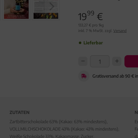
99
19
€
133,27 € pro 1kg
inkl. 7 % MwSt. zzgl.
Versand
Lieferbar
Gratisversand ab 90 € i
ZUTATEN
N
Zartbitterschokolade 63% (Kakao: 63% mindestens),
E
VOLLMILCHSCHOKOLADE 43% (Kakao: 43% mindestens),
F
Weiße Schokolade 33%, Kakaomasse, Zucker,
d