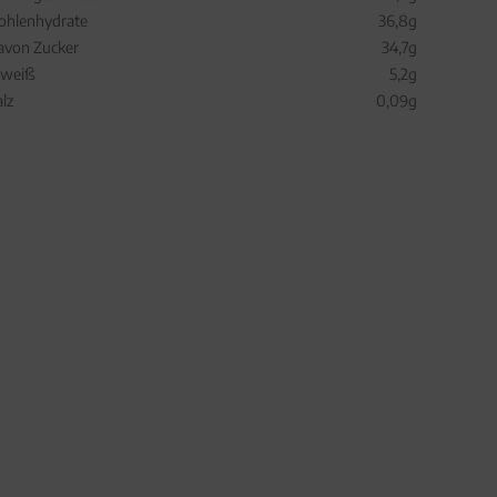
ohlenhydrate
36,8g
avon Zucker
34,7g
iweiß
5,2g
alz
0,09g