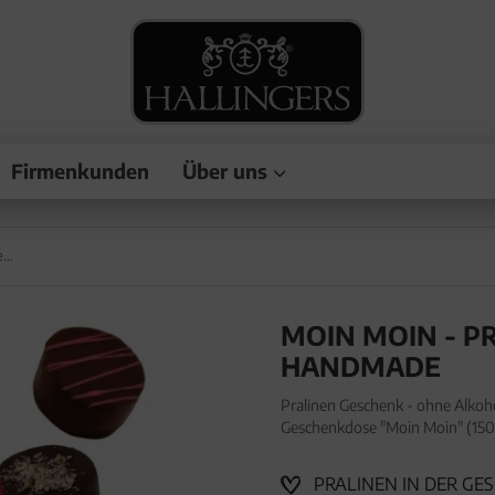
Firmenkunden
Über uns
Moin Moin - Pralinen, ohne Alkohol handmade
MOIN MOIN - P
HANDMADE
Pralinen Geschenk - ohne Alkoh
Geschenkdose "Moin Moin" (150g
Alkohol, handmade aus Confiser
PRALINEN IN DER GE