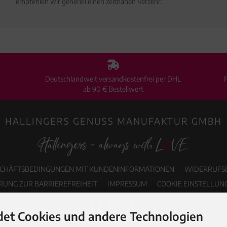
empfehlen wir generell einen zeitnahen Verzehr.
Deutschlandweit versandkostenfrei per DHL
ab 90 € Bestellwert
HALLINGERS GENUSS MANUFAKTUR GMBH
SCHÄFTSBEDINGUNGEN MIT KUNDENINFORMATIONEN
WIDERRUFS
RUNG ZUR BARRIEREFREIHEIT
IMPRESSUM
COOKIE EINSTELLUN
et Cookies und andere Technologien