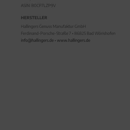
ASIN: B0CP7LZP9V
HERSTELLER
Hallingers Genuss Manufaktur GmbH
Ferdinand-Porsche-Straße 7 • 86825 Bad Wörishofen
info@hallingers.de
•
www.hallingers.de