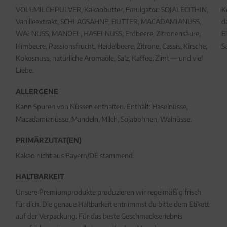
VOLLMILCHPULVER, Kakaobutter, Emulgator: SOJALECITHIN,
K
Vanilleextrakt, SCHLAGSAHNE, BUTTER, MACADAMIANUSS,
d
WALNUSS, MANDEL, HASELNUSS, Erdbeere, Zitronensäure,
E
Himbeere, Passionsfrucht, Heidelbeere, Zitrone, Cassis, Kirsche,
S
Kokosnuss, natürliche Aromaöle, Salz, Kaffee, Zimt — und viel
Liebe.
ALLERGENE
Kann Spuren von Nüssen enthalten. Enthält: Haselnüsse,
Macadamianüsse, Mandeln, Milch, Sojabohnen, Walnüsse.
PRIMÄRZUTAT(EN)
Kakao nicht aus Bayern/DE stammend
HALTBARKEIT
Unsere Premiumprodukte produzieren wir regelmäßig frisch
für dich. Die genaue Haltbarkeit entnimmst du bitte dem Etikett
auf der Verpackung. Für das beste Geschmackserlebnis