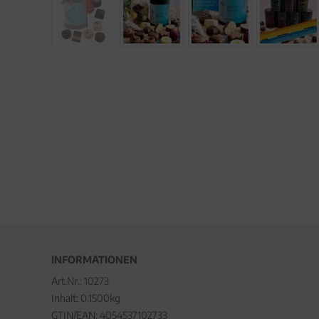
INFORMATIONEN
Art.Nr.:
10273
Inhalt: 0.1500kg
GTIN/EAN:
4054537102733