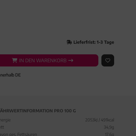
Lieferfrist: 1-3 Tage
IN DEN WARENKORB
IN DEN WARENKORB
AUF DEN ME
nnerhalb DE
ÄHRWERTINFORMATION PRO 100 G
nergie
2053kJ / 491kcal
ett
34,9g
avon ges. Fettsäuren
17,6g