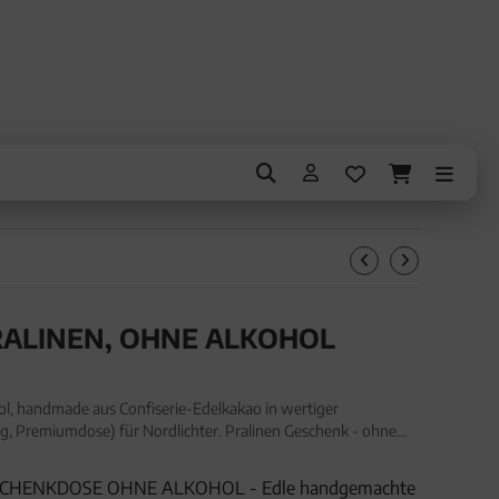
RALINEN, OHNE ALKOHOL
ol, handmade aus Confiserie-Edelkakao in wertiger
, Premiumdose) für Nordlichter. Pralinen Geschenk - ohne
ie-Edelkakao in wertiger Geschenkdose "Moin Moin" (150g, P
SCHENKDOSE OHNE ALKOHOL - Edle handgemachte