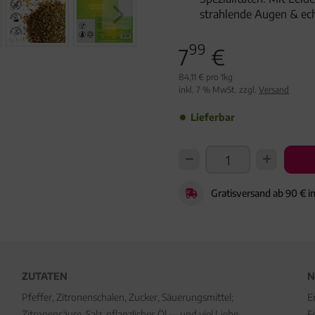
strahlende Augen & ec
99
7
€
84,11 € pro 1kg
inkl. 7 % MwSt. zzgl.
Versand
Lieferbar
Gratisversand ab 90 € i
ZUTATEN
N
Pfeffer, Zitronenschalen, Zucker, Säuerungsmittel;
E
Zitronensäure, Salz, pflanzliches Öl — und viel Liebe.
F