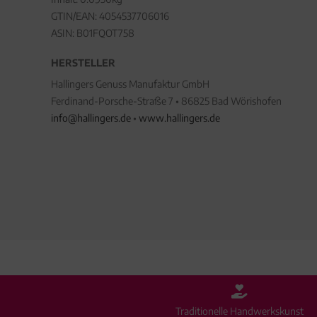
GTIN/EAN:
4054537706016
ASIN: B01FQOT758
HERSTELLER
Hallingers Genuss Manufaktur GmbH
Ferdinand-Porsche-Straße 7 • 86825 Bad Wörishofen
info@hallingers.de
•
www.hallingers.de
Traditionelle Handwerkskunst