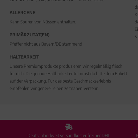
d
ALLERGENE
K
Kann Spuren von Nüssen enthalten.
d
E
PRIMÄRZUTAT(EN)
S
Pfeffer nicht aus Bayern/DE stammend
HALTBARKEIT
Unsere Premiumprodukte produzieren wir regelmäßig frisch
für dich. Die genaue Haltbarkeit entnimmst du bitte dem Etikett
auf der Verpackung. Für das beste Geschmackserlebnis
empfehlen wir generell einen zeitnahen Verzehr.
Deutschlandweit versandkostenfrei per DHL