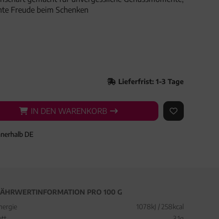
hte Freude beim Schenken
Lieferfrist: 1-3 Tage
IN DEN WARENKORB
IN DEN WARENKORB
AUF DEN ME
nnerhalb DE
ÄHRWERTINFORMATION PRO 100 G
nergie
1078kJ / 258kcal
ett
3,1g