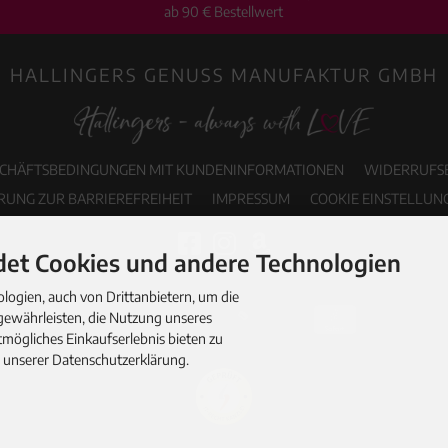
ab 90 € Bestellwert
HALLINGERS GENUSS MANUFAKTUR GMBH
SCHÄFTSBEDINGUNGEN MIT KUNDENINFORMATIONEN
WIDERRUFS
RUNG ZUR BARRIEREFREIHEIT
IMPRESSUM
COOKIE EINSTELLUN
et Cookies und andere Technologien
ogien, auch von Drittanbietern, um die
gewährleisten, die Nutzung unseres
mögliches Einkaufserlebnis bieten zu
n unserer Datenschutzerklärung.