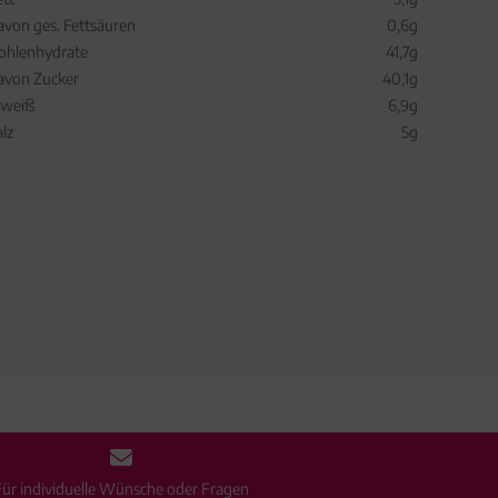
avon ges. Fettsäuren
0,6g
ohlenhydrate
41,7g
avon Zucker
40,1g
iweiß
6,9g
alz
5g
Für individuelle Wünsche oder Fragen