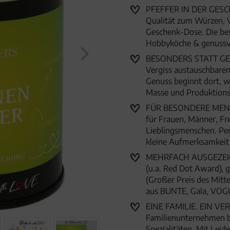
PFEFFER IN DER GESCH
Qualität zum Würzen, Ve
Geschenk-Dose. Die be
Hobbyköche & genussv
BESONDERS STATT GEWÖH
Vergiss austauschbaren
Genuss beginnt dort, w
Masse und Produktion
FÜR BESONDERE MENSC
für Frauen, Männer, Fr
Lieblingsmenschen. Per
kleine Aufmerksamkei
MEHRFACH AUSGEZEICHN
(u.a. Red Dot Award),
(Großer Preis des Mitte
aus BUNTE, Gala, VOG
EINE FAMILIE. EIN VER
Familienunternehmen 
Spezialitäten. Mit Lei