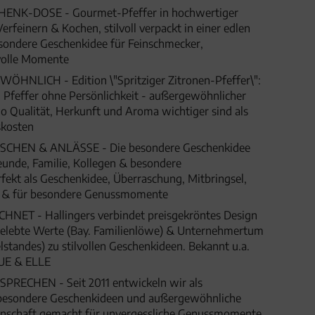
ENK-DOSE - Gourmet-Pfeffer in hochwertiger
rfeinern & Kochen, stilvoll verpackt in einer edlen
sondere Geschenkidee für Feinschmecker,
olle Momente
NLICH - Edition \"Spritziger Zitronen-Pfeffer\":
 Pfeffer ohne Persönlichkeit - außergewöhnlicher
o Qualität, Herkunft und Aroma wichtiger sind als
skosten
HEN & ANLÄSSE - Die besondere Geschenkidee
eunde, Familie, Kollegen & besondere
fekt als Geschenkidee, Überraschung, Mitbringsel,
t & für besondere Genussmomente
ET - Hallingers verbindet preisgekröntes Design
 gelebte Werte (Bay. Familienlöwe) & Unternehmertum
lstandes) zu stilvollen Geschenkideen. Bekannt u.a.
UE & ELLE
SPRECHEN - Seit 2011 entwickeln wir als
besondere Geschenkideen und außergewöhnliche
denschaft gemacht für unvergessliche Genussmomente,