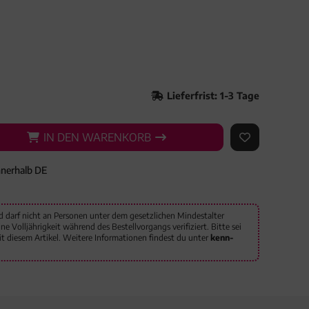
Lieferfrist: 1-3 Tage
IN DEN WARENKORB
IN DEN WARENKORB
AUF DEN ME
nnerhalb DE
d darf nicht an Personen unter dem gesetzlichen Mindestalter
 Volljährigkeit während des Bestellvorgangs verifiziert. Bitte sei
 diesem Artikel. Weitere Informationen findest du unter
kenn-