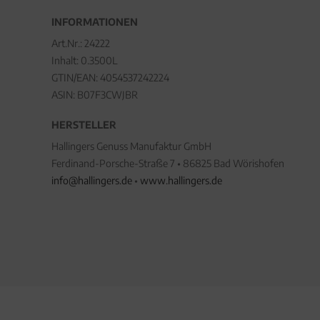
INFORMATIONEN
Art.Nr.:
24222
Inhalt: 0.3500L
GTIN/EAN:
4054537242224
ASIN: B07F3CWJBR
HERSTELLER
Hallingers Genuss Manufaktur GmbH
Ferdinand-Porsche-Straße 7 • 86825 Bad Wörishofen
info@hallingers.de
•
www.hallingers.de