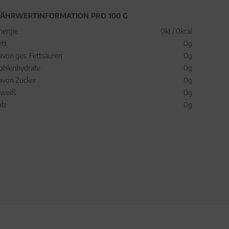
ÄHRWERTINFORMATION PRO 100 G
nergie
0kJ / 0kcal
ett
0g
avon ges. Fettsäuren
0g
ohlenhydrate
0g
avon Zucker
0g
iweiß
0g
alz
0g