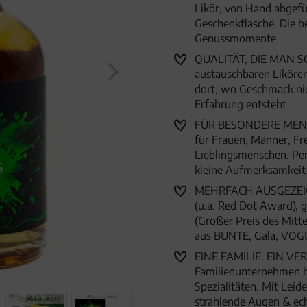
Likör, von Hand abgefüll
Geschenkflasche. Die b
Genussmomente
QUALITÄT, DIE MAN SCH
austauschbaren Likören 
dort, wo Geschmack ni
Erfahrung entsteht
FÜR BESONDERE MENSC
für Frauen, Männer, Fr
Lieblingsmenschen. Per
kleine Aufmerksamkei
MEHRFACH AUSGEZEICHN
(u.a. Red Dot Award),
(Großer Preis des Mitte
aus BUNTE, Gala, VOG
EINE FAMILIE. EIN VER
Familienunternehmen 
Spezialitäten. Mit Lei
strahlende Augen & ec