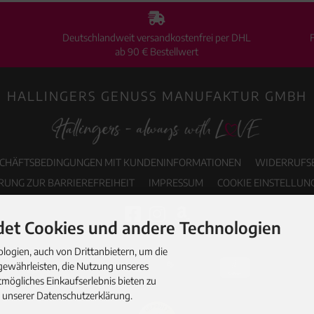
Deutschlandweit versandkostenfrei per DHL
ab 90 € Bestellwert
HALLINGERS GENUSS MANUFAKTUR GMBH
SCHÄFTSBEDINGUNGEN MIT KUNDENINFORMATIONEN
WIDERRUFS
RUNG ZUR BARRIEREFREIHEIT
IMPRESSUM
COOKIE EINSTELLUN
et Cookies und andere Technologien
ogien, auch von Drittanbietern, um die
gewährleisten, die Nutzung unseres
mögliches Einkaufserlebnis bieten zu
n unserer Datenschutzerklärung.