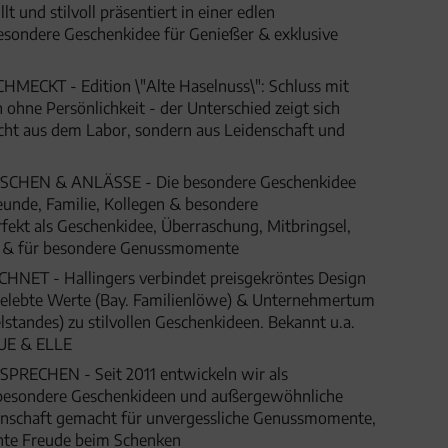
t und stilvoll präsentiert in einer edlen
esondere Geschenkidee für Genießer & exklusive
MECKT - Edition \"Alte Haselnuss\": Schluss mit
ohne Persönlichkeit - der Unterschied zeigt sich
cht aus dem Labor, sondern aus Leidenschaft und
HEN & ANLÄSSE - Die besondere Geschenkidee
eunde, Familie, Kollegen & besondere
fekt als Geschenkidee, Überraschung, Mitbringsel,
t & für besondere Genussmomente
ET - Hallingers verbindet preisgekröntes Design
 gelebte Werte (Bay. Familienlöwe) & Unternehmertum
lstandes) zu stilvollen Geschenkideen. Bekannt u.a.
UE & ELLE
SPRECHEN - Seit 2011 entwickeln wir als
besondere Geschenkideen und außergewöhnliche
denschaft gemacht für unvergessliche Genussmomente,
hte Freude beim Schenken