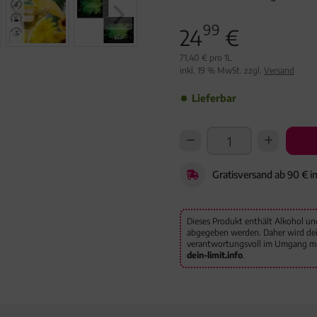
99
24
€
71,40 € pro 1L
inkl. 19 % MwSt. zzgl.
Versand
Lieferbar
Gratisversand ab 90 € i
Dieses Produkt enthält Alkohol un
abgegeben werden. Daher wird deine
verantwortungsvoll im Umgang mit
dein-limit.info
.