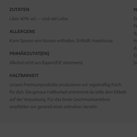
ZUTATEN
N
Likör 40% vol. — und viel Liebe.
E
F
ALLERGENE
d
Kann Spuren von Nüssen enthalten. Enthält: Haselnüsse.
K
d
PRIMÄRZUTAT(EN)
E
Alkohol nicht aus Bayern/DE stammend
S
HALTBARKEIT
Unsere Premiumprodukte produzieren wir regelmäßig frisch
für dich. Die genaue Haltbarkeit entnimmst du bitte dem Etikett
auf der Verpackung. Für das beste Geschmackserlebnis
empfehlen wir generell einen zeitnahen Verzehr.