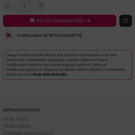
IN DEN WARENKORB
IN DEN WARENKORB
AUF 
Gratisversand ab 90 € innerhalb DE
Dieses Produkt enthält Alkohol und darf nicht an Personen unter dem
gesetzlichen Mindestalter abgegeben werden. Daher wird deine
Volljährigkeit während des Bestellvorgangs verifiziert. Bitte sei
verantwortungsvoll im Umgang mit diesem Artikel. Weitere Informationen
findest du unter
kenn-dein-limit.info
.
INFORMATIONEN
Art.Nr.:
24232
Inhalt: 0.3500L
GTIN/EAN:
4054537242323