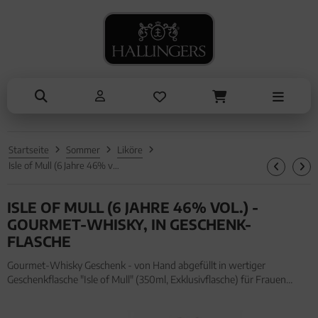
NASCHEN
ANLÄSSE
TRINKEN
KOCHEN
ALLES ANZEIGEN AUS TRINKEN
ALLES ANZEIGEN AUS NASCHEN
ALLES ANZEIGEN AUS KOCHEN
ALLES ANZEIGEN AUS ANLÄSSE
Tee
Schokolade
Einzelgewürz
Entschuldigung
Kaffee
Pralinen
Essig & Öl
Kleine Aufmerksamkeiten
Liköre, Gin & mehr
Genüsse
Sets
Muttertag & Vatertag
Startseite
Sommer
Liköre
Müsli
Brot & Pasta
Ostern
Isle of Mull (6 Jahre 46% vol.) - Gourmet-Whisky, in Geschenk-Flasche
Honig & Konfitüren
Sommer
ISLE OF MULL (6 JAHRE 46% VOL.) -
Valentinstag
GOURMET-WHISKY, IN GESCHENK-
FLASCHE
Weihnachten
Gourmet-Whisky Geschenk - von Hand abgefüllt in wertiger
Geschenkflasche "Isle of Mull" (350ml, Exklusivflasche) für Frauen
Liebe & Hochzeit
Männer. Gourmet-Whisky Geschenk - von Hand abgefüllt in wertiger
Geschenkflasche "Isle of Mull" (350ml, Exklusivflasche) für Frauen
Danke