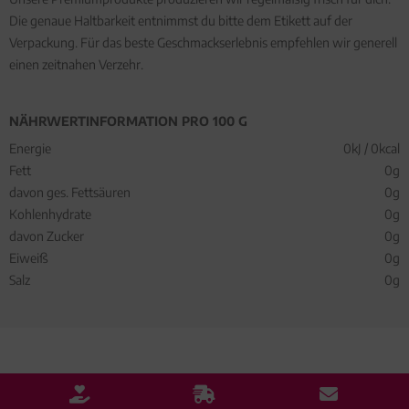
Die genaue Haltbarkeit entnimmst du bitte dem Etikett auf der
Verpackung. Für das beste Geschmackserlebnis empfehlen wir generell
einen zeitnahen Verzehr.
NÄHRWERTINFORMATION PRO 100 G
Energie
0kJ / 0kcal
Fett
0g
davon ges. Fettsäuren
0g
Kohlenhydrate
0g
davon Zucker
0g
Eiweiß
0g
Salz
0g