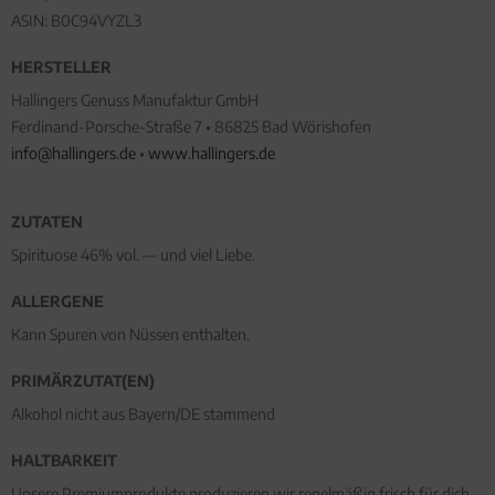
ASIN: B0C94VYZL3
HERSTELLER
Hallingers Genuss Manufaktur GmbH
Ferdinand-Porsche-Straße 7 • 86825 Bad Wörishofen
info@hallingers.de
•
www.hallingers.de
ZUTATEN
Spirituose 46% vol. — und viel Liebe.
ALLERGENE
Kann Spuren von Nüssen enthalten.
PRIMÄRZUTAT(EN)
Alkohol nicht aus Bayern/DE stammend
HALTBARKEIT
Unsere Premiumprodukte produzieren wir regelmäßig frisch für dich.