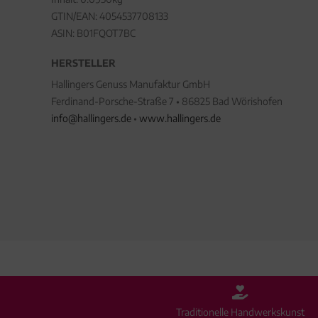
GTIN/EAN:
4054537708133
ASIN: B01FQOT7BC
HERSTELLER
Hallingers Genuss Manufaktur GmbH
Ferdinand-Porsche-Straße 7 • 86825 Bad Wörishofen
info@hallingers.de
•
www.hallingers.de
Traditionelle Handwerkskunst