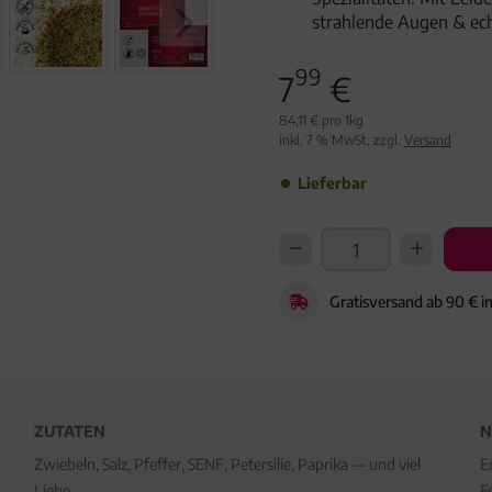
strahlende Augen & ec
99
7
€
84,11 € pro 1kg
inkl. 7 % MwSt. zzgl.
Versand
Lieferbar
Gratisversand ab 90 € i
ZUTATEN
N
Zwiebeln, Salz, Pfeffer, SENF, Petersilie, Paprika — und viel
E
Liebe.
F