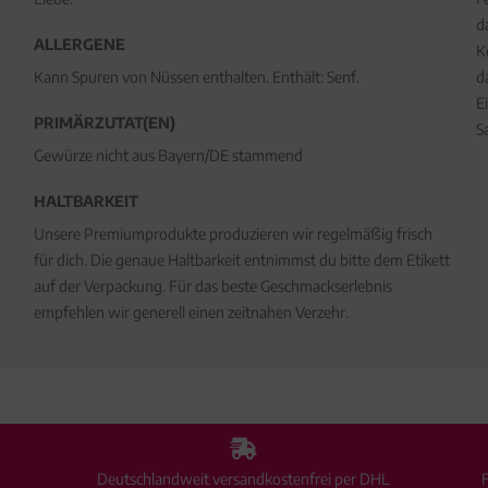
d
ALLERGENE
K
Kann Spuren von Nüssen enthalten. Enthält: Senf.
d
E
PRIMÄRZUTAT(EN)
S
Gewürze nicht aus Bayern/DE stammend
HALTBARKEIT
Unsere Premiumprodukte produzieren wir regelmäßig frisch
für dich. Die genaue Haltbarkeit entnimmst du bitte dem Etikett
auf der Verpackung. Für das beste Geschmackserlebnis
empfehlen wir generell einen zeitnahen Verzehr.
Deutschlandweit versandkostenfrei per DHL