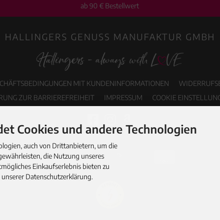
ab 90 € Bestellwert
HALLINGERS GENUSS MANUFAKTUR GMBH
SCHÄFTSBEDINGUNGEN MIT KUNDENINFORMATIONEN
WIDERRUFS
RUNG ZUR BARRIEREFREIHEIT
IMPRESSUM
COOKIE EINSTELLUN
et Cookies und andere Technologien
ogien, auch von Drittanbietern, um die
gewährleisten, die Nutzung unseres
mögliches Einkaufserlebnis bieten zu
n unserer Datenschutzerklärung.