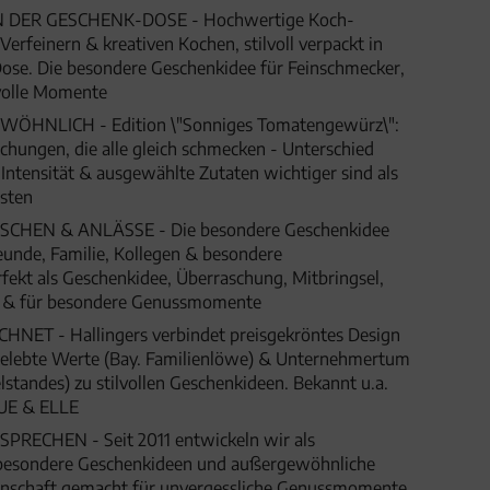
DER GESCHENK-DOSE - Hochwertige Koch-
rfeinern & kreativen Kochen, stilvoll verpackt in
ose. Die besondere Geschenkidee für Feinschmecker,
olle Momente
ÖHNLICH - Edition \"Sonniges Tomatengewürz\":
hungen, die alle gleich schmecken - Unterschied
, Intensität & ausgewählte Zutaten wichtiger sind als
osten
HEN & ANLÄSSE - Die besondere Geschenkidee
eunde, Familie, Kollegen & besondere
fekt als Geschenkidee, Überraschung, Mitbringsel,
t & für besondere Genussmomente
ET - Hallingers verbindet preisgekröntes Design
 gelebte Werte (Bay. Familienlöwe) & Unternehmertum
lstandes) zu stilvollen Geschenkideen. Bekannt u.a.
UE & ELLE
SPRECHEN - Seit 2011 entwickeln wir als
besondere Geschenkideen und außergewöhnliche
denschaft gemacht für unvergessliche Genussmomente,