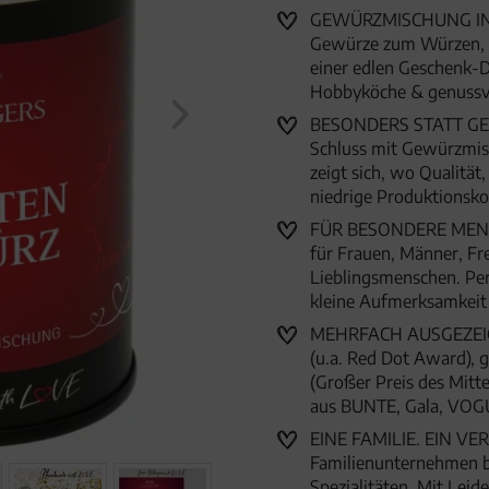
Männer
GEWÜRZMISCHUNG IN 
Gewürze zum Würzen, Ve
einer edlen Geschenk-D
Hobbyköche & genussv
BESONDERS STATT GEW
Schluss mit Gewürzmisc
zeigt sich, wo Qualität
niedrige Produktionsk
FÜR BESONDERE MENSC
für Frauen, Männer, Fr
Lieblingsmenschen. Per
kleine Aufmerksamkei
MEHRFACH AUSGEZEICHN
(u.a. Red Dot Award),
(Großer Preis des Mitte
aus BUNTE, Gala, VOG
EINE FAMILIE. EIN VER
Familienunternehmen 
Spezialitäten. Mit Lei