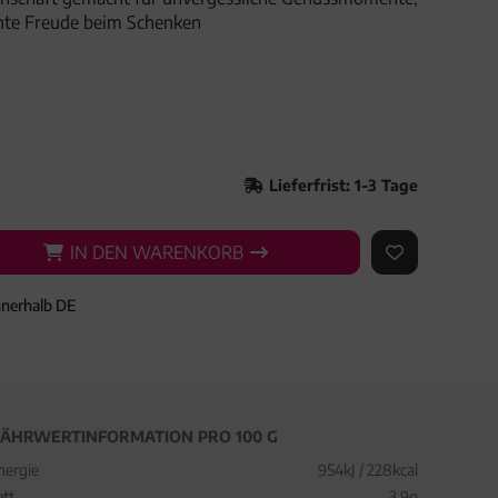
hte Freude beim Schenken
Lieferfrist: 1-3 Tage
IN DEN WARENKORB
IN DEN WARENKORB
AUF DEN ME
nnerhalb DE
ÄHRWERTINFORMATION PRO 100 G
nergie
954kJ / 228kcal
ett
3,9g