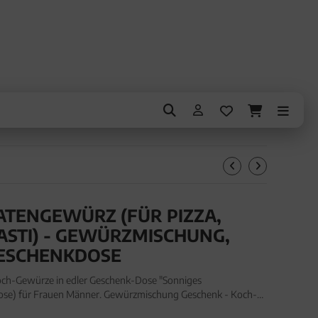
TENGEWÜRZ (FÜR PIZZA,
PASTI) - GEWÜRZMISCHUNG,
ESCHENKDOSE
ch-Gewürze in edler Geschenk-Dose "Sonniges
se) für Frauen Männer. Gewürzmischung Geschenk - Koch-
e "Sonniges Tomatengewürz" (95g, Aromadose) für Frauen