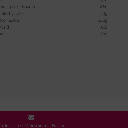
avon ges. Fettsäuren
0,5g
ohlenhydrate
30g
avon Zucker
25,2g
iweiß
9,6g
alz
28g
Für individuelle Wünsche oder Fragen