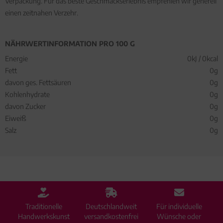
Verpackung. Für das beste Geschmackserlebnis empfehlen wir generell
einen zeitnahen Verzehr.
NÄHRWERTINFORMATION PRO 100 G
Energie
0kJ / 0kcal
Fett
0g
davon ges. Fettsäuren
0g
Kohlenhydrate
0g
davon Zucker
0g
Eiweiß
0g
Salz
0g
Traditionelle
Deutschlandweit
Für individuelle
Handwerkskunst
versandkostenfrei
Wünsche oder