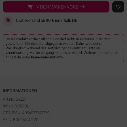
IN DEN WARENKORB
IN DEN WARENKORB
AUF 
Gratisversand ab 90 € innerhalb DE
Dieses Produkt enthält Alkohol und darf nicht an Personen unter dem
gesetzlichen Mindestalter abgegeben werden. Daher wird deine
Volljährigkeit während des Bestellvorgangs verifiziert. Bitte sei
verantwortungsvoll im Umgang mit diesem Artikel. Weitere Informationen
findest du unter
kenn-dein-limit.info
.
INFORMATIONEN
Art.Nr.:
24227
Inhalt: 0.3500L
GTIN/EAN:
4054537242279
ASIN: B0C94XWY2P