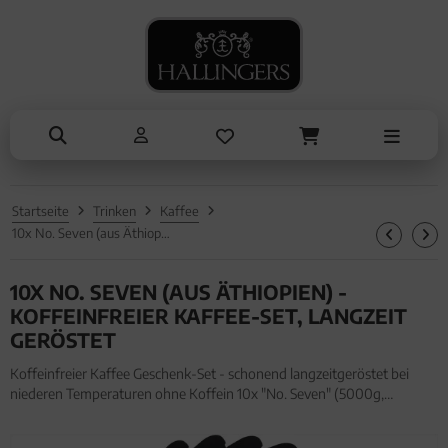
NASCHEN
ANLÄSSE
SOMMER
KOCHEN
ALLES ANZEIGEN AUS SOMMER
ALLES ANZEIGEN AUS NASCHEN
ALLES ANZEIGEN AUS KOCHEN
ALLES ANZEIGEN AUS ANLÄSSE
Eistee
Schokolade
Einzelgewürz
Entschuldigung
Genüsse
Pralinen
Essig & Öl
Kleine Aufmerksamkeiten
Grillen
Genüsse
Sets
Muttertag & Vatertag
Startseite
Trinken
Kaffee
Liköre
Müsli
Brot & Pasta
Ostern
10x No. Seven (aus Äthiopien) - Koffeinfreier Kaffee-Set, langzeit geröstet
Honig & Konfitüren
Sommer
10X NO. SEVEN (AUS ÄTHIOPIEN) -
Valentinstag
KOFFEINFREIER KAFFEE-SET, LANGZEIT
GERÖSTET
Weihnachten
Koffeinfreier Kaffee Geschenk-Set - schonend langzeitgeröstet bei
niederen Temperaturen ohne Koffein 10x "No. Seven" (5000g,
Liebe & Hochzeit
Aromabeutel) für Frauen Männer. Koffeinfreier Kaffee Geschenk-Set -
schonend langzeitgeröstet bei niederen Temperaturen ohne Koffe
Danke