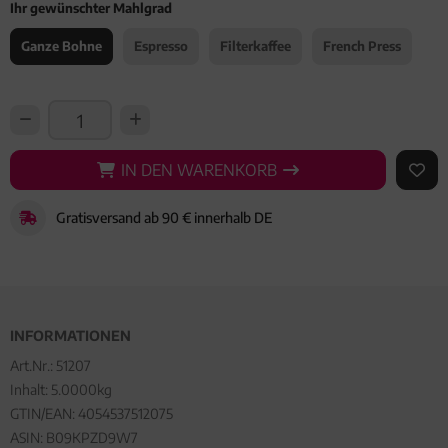
Ihr gewünschter Mahlgrad
Ganze Bohne
Espresso
Filterkaffee
French Press
IN DEN WARENKORB
IN DEN WARENKORB
AUF 
Gratisversand ab 90 € innerhalb DE
INFORMATIONEN
Art.Nr.:
51207
Inhalt: 5.0000kg
GTIN/EAN:
4054537512075
ASIN: B09KPZD9W7