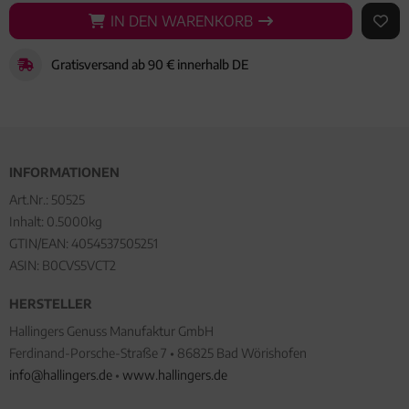
IN DEN WARENKORB
IN DEN WARENKORB
AUF 
Gratisversand ab 90 € innerhalb DE
INFORMATIONEN
Art.Nr.:
50525
Inhalt: 0.5000kg
GTIN/EAN:
4054537505251
ASIN: B0CVS5VCT2
HERSTELLER
Hallingers Genuss Manufaktur GmbH
Ferdinand-Porsche-Straße 7 • 86825 Bad Wörishofen
info@hallingers.de
•
www.hallingers.de