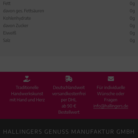
Fett
0g
davon ges. Fettsäuren
0g
Kohlenhydrate
0g
davon Zucker
0g
Eiweiß
0g
Salz
0g
Traditionelle
Deutschlandweit
Für individuelle
Handwerkskunst
versandkostenfrei
Wünsche oder
mit Hand und Herz
per DHL
Fragen
ab 90 €
info@hallingers.de
Bestellwert
HALLINGERS GENUSS MANUFAKTUR GMBH