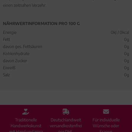
einen zeitnahen Verzehr.
NÄHRWERTINFORMATION PRO 100 G
Energie
0kJ / 0kcal
Fett
0g
davon ges. Fettsäuren
0g
Kohlenhydrate
0g
davon Zucker
0g
Eiweiß
0g
Salz
0g
Traditionelle
Deutschlandweit
Für individuelle
Handwerkskunst
versandkostenfrei
Wünsche oder
mit Hand und Herz
per DHL
Fragen