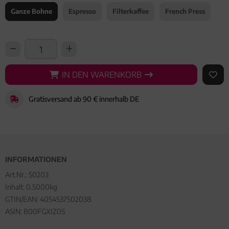
Ganze Bohne
Espresso
Filterkaffee
French Press
IN DEN WARENKORB
IN DEN WARENKORB
AUF 
Gratisversand ab 90 € innerhalb DE
INFORMATIONEN
Art.Nr.:
50203
Inhalt: 0.5000kg
GTIN/EAN:
4054537502038
ASIN: B00FGXIZ0S