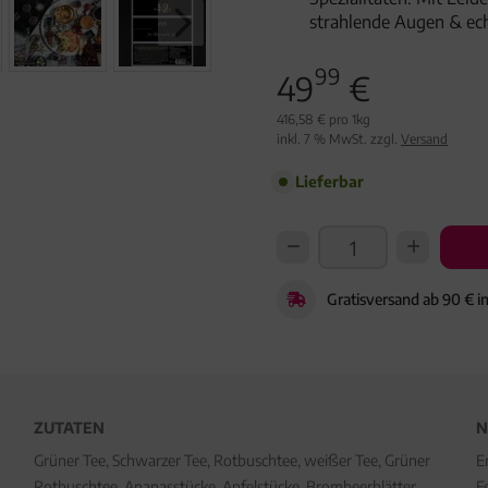
strahlende Augen & ec
99
49
€
416,58 € pro 1kg
inkl. 7 % MwSt. zzgl.
Versand
Lieferbar
Gratisversand ab 90 € i
ZUTATEN
N
Grüner Tee, Schwarzer Tee, Rotbuschtee, weißer Tee, Grüner
E
Rotbuschtee, Ananasstücke, Apfelstücke, Brombeerblätter,
F