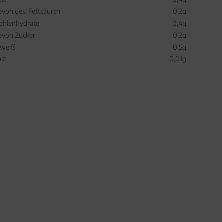
avon ges. Fettsäuren
0,2g
ohlenhydrate
0,4g
avon Zucker
0,2g
iweiß
0,5g
alz
0,01g