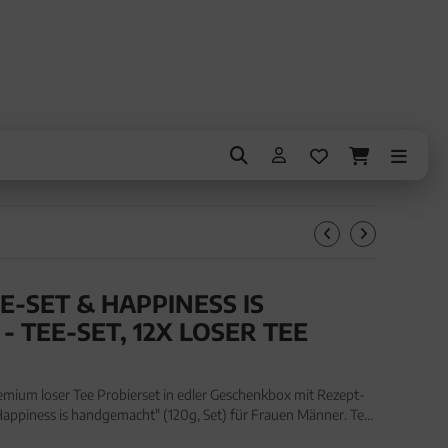
E-SET & HAPPINESS IS
 TEE-SET, 12X LOSER TEE
emium loser Tee Probierset in edler Geschenkbox mit Rezept-
Happiness is handgemacht" (120g, Set) für Frauen Männer. Tee
m loser Tee Probierset in edler Geschenkbo