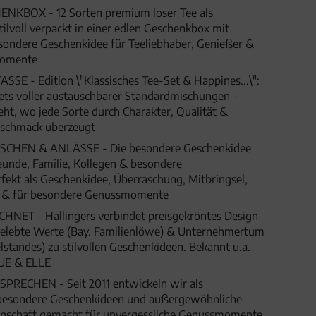
NKBOX - 12 Sorten premium loser Tee als
stilvoll verpackt in einer edlen Geschenkbox mit
sondere Geschenkidee für Teeliebhaber, Genießer &
momente
SE - Edition \"Klassisches Tee-Set & Happines...\":
Sets voller austauschbarer Standardmischungen -
eht, wo jede Sorte durch Charakter, Qualität &
schmack überzeugt
HEN & ANLÄSSE - Die besondere Geschenkidee
eunde, Familie, Kollegen & besondere
fekt als Geschenkidee, Überraschung, Mitbringsel,
t & für besondere Genussmomente
ET - Hallingers verbindet preisgekröntes Design
 gelebte Werte (Bay. Familienlöwe) & Unternehmertum
lstandes) zu stilvollen Geschenkideen. Bekannt u.a.
UE & ELLE
SPRECHEN - Seit 2011 entwickeln wir als
besondere Geschenkideen und außergewöhnliche
denschaft gemacht für unvergessliche Genussmomente,