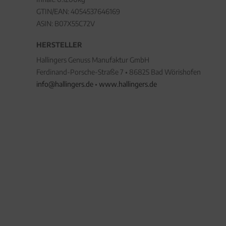
GTIN/EAN:
4054537646169
ASIN: B07X55C72V
HERSTELLER
Hallingers Genuss Manufaktur GmbH
Ferdinand-Porsche-Straße 7 • 86825 Bad Wörishofen
info@hallingers.de
•
www.hallingers.de