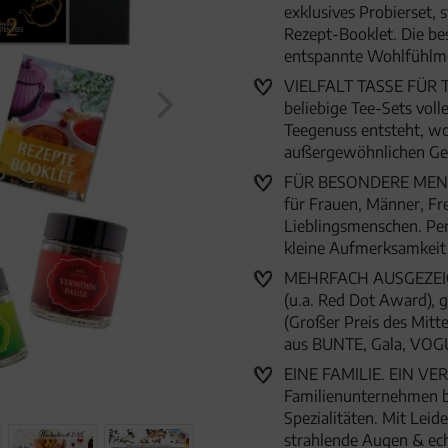
exklusives Probierset, 
Rezept-Booklet. Die be
entspannte Wohlfühl
VIELFALT TASSE FÜR TAS
beliebige Tee-Sets vol
Teegenuss entsteht, wo
außergewöhnlichen Ge
FÜR BESONDERE MENSC
für Frauen, Männer, Fr
Lieblingsmenschen. Per
kleine Aufmerksamkei
MEHRFACH AUSGEZEICHN
(u.a. Red Dot Award),
(Großer Preis des Mitte
aus BUNTE, Gala, VOG
EINE FAMILIE. EIN VER
Familienunternehmen 
Spezialitäten. Mit Lei
strahlende Augen & ec