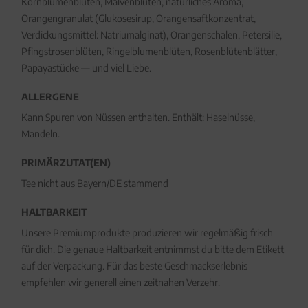
Kornblumenblüten, Malvenblüten, natürliches Aroma,
Orangengranulat (Glukosesirup, Orangensaftkonzentrat,
Verdickungsmittel: Natriumalginat), Orangenschalen, Petersilie,
Pfingstrosenblüten, Ringelblumenblüten, Rosenblütenblätter,
Papayastücke — und viel Liebe.
ALLERGENE
Kann Spuren von Nüssen enthalten. Enthält: Haselnüsse,
Mandeln.
PRIMÄRZUTAT(EN)
Tee nicht aus Bayern/DE stammend
HALTBARKEIT
Unsere Premiumprodukte produzieren wir regelmäßig frisch
für dich. Die genaue Haltbarkeit entnimmst du bitte dem Etikett
auf der Verpackung. Für das beste Geschmackserlebnis
empfehlen wir generell einen zeitnahen Verzehr.