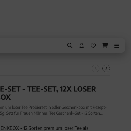
E-SET - TEE-SET, 12X LOSER
BOX
emium loser Tee Probierset in edler Geschenkbox mit Rezept-
15g, Set) für Frauen Männer. Tee Geschenk-Set - 12 Sorten
 edler Geschenkbox mit Rezept-Booklet "Klass
NKBOX - 12 Sorten premium loser Tee als