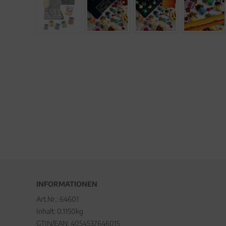
INFORMATIONEN
Art.Nr.:
64601
Inhalt: 0.1150kg
GTIN/EAN:
4054537646015