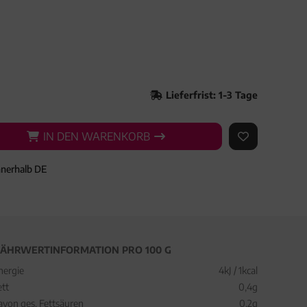
Lieferfrist: 1-3 Tage
IN DEN WARENKORB
IN DEN WARENKORB
AUF DEN ME
nnerhalb DE
ÄHRWERTINFORMATION PRO 100 G
nergie
4kJ / 1kcal
ett
0,4g
avon ges. Fettsäuren
0,2g