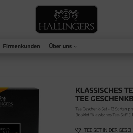
Firmenkunden
Über uns
KLASSISCHES TE
TEE GESCHENK
Tee Geschenk-Set - 12 Sorten pr
Booklet "Klassisches Tee-Set" (1
premium loser Tee Probierset in
TEE SET IN DER GESCHE