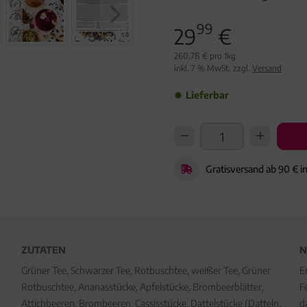
99
29
€
260,78 € pro 1kg
inkl. 7 % MwSt. zzgl.
Versand
Lieferbar
Gratisversand ab 90 € i
ZUTATEN
N
Grüner Tee, Schwarzer Tee, Rotbuschtee, weißer Tee, Grüner
E
Rotbuschtee, Ananasstücke, Apfelstücke, Brombeerblätter,
F
Attichbeeren, Brombeeren, Cassisstücke, Dattelstücke (Datteln,
d