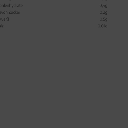
ohlenhydrate
0,4g
avon Zucker
0,2g
iweiß
0,5g
alz
0,01g