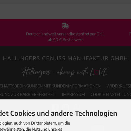
Deutschlandweit versandkostenfrei per DHL
ab 90 € Bestellwert
HALLINGERS GENUSS MANUFAKTUR GMBH
SCHÄFTSBEDINGUNGEN MIT KUNDENINFORMATIONEN
WIDERRUFS
RUNG ZUR BARRIEREFREIHEIT
IMPRESSUM
COOKIE EINSTELLUN
et Cookies und andere Technologien
ogien, auch von Drittanbietern, um die
gewährleisten, die Nutzung unseres