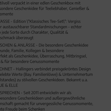
stilvoll verpackt in einer edlen Geschenkbox mit
sondere Geschenkidee für Teeliebhaber, Genießer &
momente
SE - Edition \"Klassisches Tee-Set\": Vergiss
ler austauschbarer Standardmischungen - echter
 jede Sorte durch Charakter, Qualität &
schmack überzeugt
HEN & ANLÄSSE - Die besondere Geschenkidee
eunde, Familie, Kollegen & besondere
fekt als Geschenkidee, Überraschung, Mitbringsel,
t & für besondere Genussmomente
ET - Hallingers verbindet preisgekröntes Design
 gelebte Werte (Bay. Familienlöwe) & Unternehmertum
lstandes) zu stilvollen Geschenkideen. Bekannt u.a.
UE & ELLE
SPRECHEN - Seit 2011 entwickeln wir als
besondere Geschenkideen und außergewöhnliche
denschaft gemacht für unvergessliche Genussmomente,
hte Freude beim Schenken