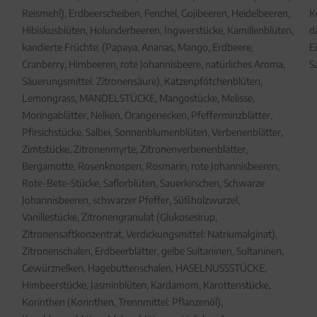
Reismehl), Erdbeerscheiben, Fenchel, Gojibeeren, Heidelbeeren,
K
Hibiskusblüten, Holunderbeeren, Ingwerstücke, Kamillenblüten,
d
kandierte Früchte: (Papaya, Ananas, Mango, Erdbeere,
E
Cranberry, Himbeeren, rote Johannisbeere, natürliches Aroma,
S
Säuerungsmittel: Zitronensäure), Katzenpfötchenblüten,
Lemongrass, MANDELSTÜCKE, Mangostücke, Melisse,
Moringablätter, Nelken, Orangenecken, Pfefferminzblätter,
Pfirsichstücke, Salbei, Sonnenblumenblüten, Verbenenblätter,
Zimtstücke, Zitronenmyrte, Zitronenverbenenblätter,
Bergamotte, Rosenknospen, Rosmarin, rote Johannisbeeren,
Rote-Bete-Stücke, Saflorblüten, Sauerkirschen, Schwarze
Johannisbeeren, schwarzer Pfeffer, Süßholzwurzel,
Vanillestücke, Zitronengranulat (Glukosesirup,
Zitronensaftkonzentrat, Verdickungsmittel: Natriumalginat),
Zitronenschalen, Erdbeerblätter, gelbe Sultaninen, Sultaninen,
Gewürznelken, Hagebuttenschalen, HASELNUSSSTÜCKE,
Himbeerstücke, Jasminblüten, Kardamom, Karottenstücke,
Korinthen (Korinthen, Trennmittel: Pflanzenöl),