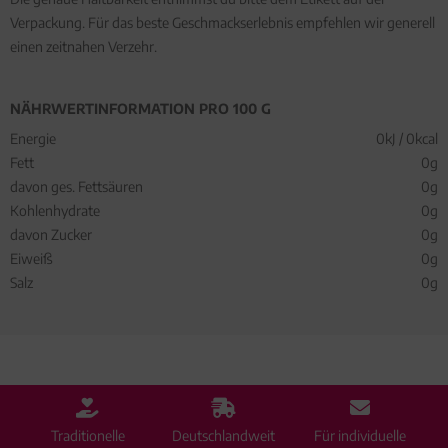
Verpackung. Für das beste Geschmackserlebnis empfehlen wir generell
einen zeitnahen Verzehr.
NÄHRWERTINFORMATION PRO 100 G
Energie
0kJ / 0kcal
Fett
0g
davon ges. Fettsäuren
0g
Kohlenhydrate
0g
davon Zucker
0g
Eiweiß
0g
Salz
0g
Traditionelle
Deutschlandweit
Für individuelle