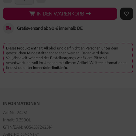
IN DEN WARENKORB
IN DEN WARENKORB
AUF 
Gratisversand ab 90 € innerhalb DE
Dieses Produkt enthält Alkohol und darf nicht an Personen unter dem
gesetzlichen Mindestalter abgegeben werden. Daher wird deine
Volljährigkeit während des Bestellvorgangs verifiziert. Bitte sei
verantwortungsvoll im Umgang mit diesem Artikel. Weitere Informationen
findest du unter
kenn-dein-limit.info
.
INFORMATIONEN
Art.Nr.:
24251
Inhalt: 0.3500L
GTIN/EAN:
4054537242514
ASIN: B0DG9CST5Y