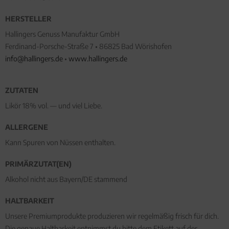
HERSTELLER
Hallingers Genuss Manufaktur GmbH
Ferdinand-Porsche-Straße 7 • 86825 Bad Wörishofen
info@hallingers.de
•
www.hallingers.de
ZUTATEN
Likör 18% vol. — und viel Liebe.
ALLERGENE
Kann Spuren von Nüssen enthalten.
PRIMÄRZUTAT(EN)
Alkohol nicht aus Bayern/DE stammend
HALTBARKEIT
Unsere Premiumprodukte produzieren wir regelmäßig frisch für dich.
Die genaue Haltbarkeit entnimmst du bitte dem Etikett auf der