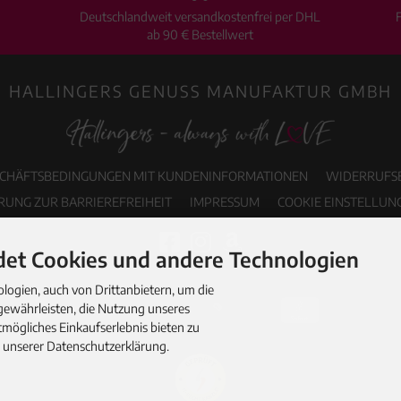
Deutschlandweit versandkostenfrei per DHL
ab 90 € Bestellwert
HALLINGERS GENUSS MANUFAKTUR GMBH
SCHÄFTSBEDINGUNGEN MIT KUNDENINFORMATIONEN
WIDERRUFS
RUNG ZUR BARRIEREFREIHEIT
IMPRESSUM
COOKIE EINSTELLUN
et Cookies und andere Technologien
ogien, auch von Drittanbietern, um die
gewährleisten, die Nutzung unseres
mögliches Einkaufserlebnis bieten zu
n unserer Datenschutzerklärung.