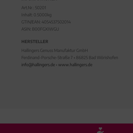
Art.Nr.:
50201
Inhalt: 0.5000kg
GTIN/EAN:
4054537502014
ASIN: B00FGXIWGU
HERSTELLER
Hallingers Genuss Manufaktur GmbH
Ferdinand-Porsche-Straße 7 • 86825 Bad Wörishofen
info@hallingers.de
•
www.hallingers.de