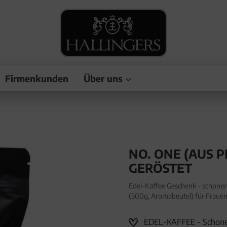
Firmenkunden
Über uns
NO. ONE (AUS P
GERÖSTET
Edel-Kaffee Geschenk - schonen
(500g, Aromabeutel) für Frauen
bei niederen Temperaturen "No
EDEL-KAFFEE - Schonend