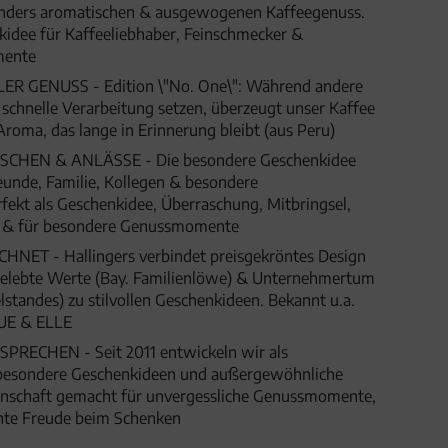
nders aromatischen & ausgewogenen Kaffeegenuss.
idee für Kaffeeliebhaber, Feinschmecker &
mente
 GENUSS - Edition \"No. One\": Während andere
schnelle Verarbeitung setzen, überzeugt unser Kaffee
Aroma, das lange in Erinnerung bleibt (aus Peru)
HEN & ANLÄSSE - Die besondere Geschenkidee
eunde, Familie, Kollegen & besondere
fekt als Geschenkidee, Überraschung, Mitbringsel,
t & für besondere Genussmomente
ET - Hallingers verbindet preisgekröntes Design
 gelebte Werte (Bay. Familienlöwe) & Unternehmertum
lstandes) zu stilvollen Geschenkideen. Bekannt u.a.
UE & ELLE
SPRECHEN - Seit 2011 entwickeln wir als
besondere Geschenkideen und außergewöhnliche
denschaft gemacht für unvergessliche Genussmomente,
hte Freude beim Schenken