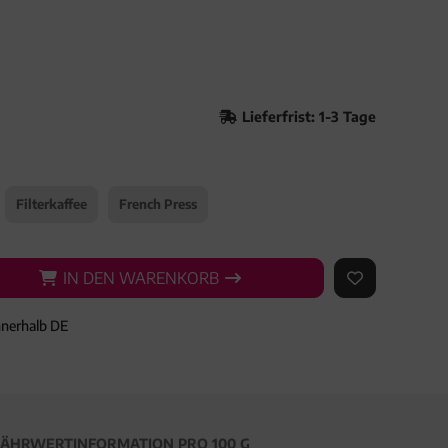
Lieferfrist: 1-3 Tage
Filterkaffee
French Press
IN DEN WARENKORB
IN DEN WARENKORB
AUF DEN ME
nnerhalb DE
ÄHRWERTINFORMATION PRO 100 G