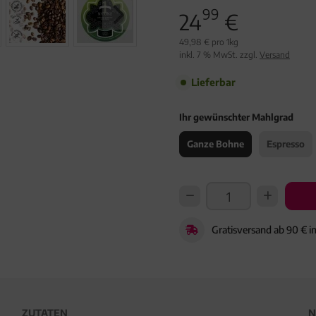
99
24
€
49,98 € pro 1kg
inkl. 7 % MwSt. zzgl.
Versand
Lieferbar
Ihr gewünschter Mahlgrad
Ganze Bohne
Espresso
Gratisversand ab 90 € i
ZUTATEN
N