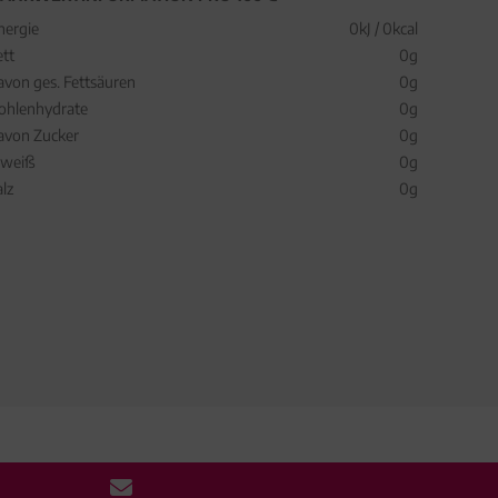
nergie
0kJ / 0kcal
ett
0g
avon ges. Fettsäuren
0g
ohlenhydrate
0g
avon Zucker
0g
iweiß
0g
alz
0g