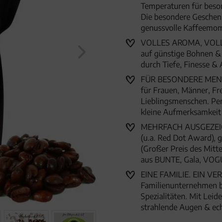
Temperaturen für beso
Die besondere Geschenk
genussvolle Kaffeemo
VOLLES AROMA, VOLLER
auf günstige Bohnen & 
durch Tiefe, Finesse & 
FÜR BESONDERE MENSC
für Frauen, Männer, Fr
Lieblingsmenschen. Per
kleine Aufmerksamkei
MEHRFACH AUSGEZEICHN
(u.a. Red Dot Award),
(Großer Preis des Mitte
aus BUNTE, Gala, VOG
EINE FAMILIE. EIN VER
Familienunternehmen 
Spezialitäten. Mit Lei
strahlende Augen & ec