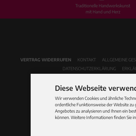
Traditionelle Handwerkskunst
mit Hand und Herz
VERTRAG WIDERRUFEN
KONTAKT
ALLGEMEINE GE
DATENSCHUTZERKLÄRUNG
ERKLÄ
Diese Webseite verwend
Wir verwenden Cookies und ähnliche Technol
ordentliche Funktionsweise der Website zu 
Angebotes zu analysieren und Ihnen ein best
können. Weitere Informationen finden Sie i