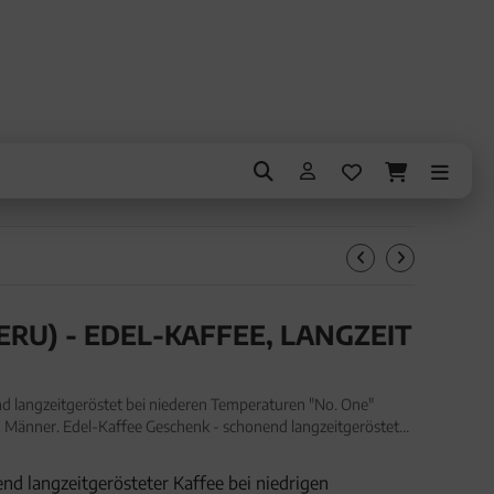
ERU) - EDEL-KAFFEE, LANGZEIT
d langzeitgeröstet bei niederen Temperaturen "No. One"
 Männer. Edel-Kaffee Geschenk - schonend langzeitgeröstet
. One" (500g, Aromabeutel) für Frauen Männer
 langzeitgerösteter Kaffee bei niedrigen