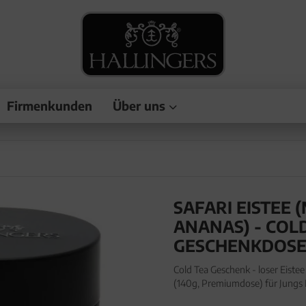
Firmenkunden
Über uns
SAFARI EISTEE 
ANANAS) - COLD
GESCHENKDOS
Cold Tea Geschenk - loser Eistee
(140g, Premiumdose) für Jungs M
Cold Brew edle Geschenk-Dose "