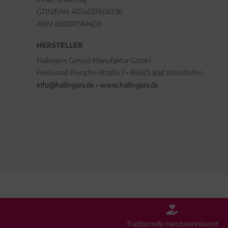
GTIN/EAN:
4054537606736
ASIN: B0DDC9M4D3
HERSTELLER
Hallingers Genuss Manufaktur GmbH
Ferdinand-Porsche-Straße 7 • 86825 Bad Wörishofen
info@hallingers.de
•
www.hallingers.de
Traditionelle Handwerkskunst