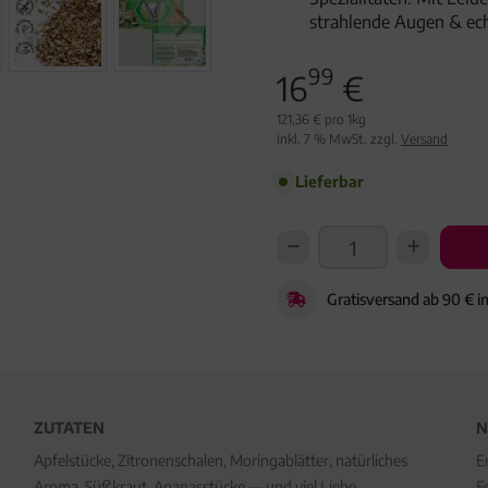
strahlende Augen & ec
99
16
€
121,36 € pro 1kg
inkl. 7 % MwSt. zzgl.
Versand
Lieferbar
Gratisversand ab 90 € i
ZUTATEN
N
Apfelstücke, Zitronenschalen, Moringablätter, natürliches
E
Aroma, Süßkraut, Ananasstücke — und viel Liebe.
F