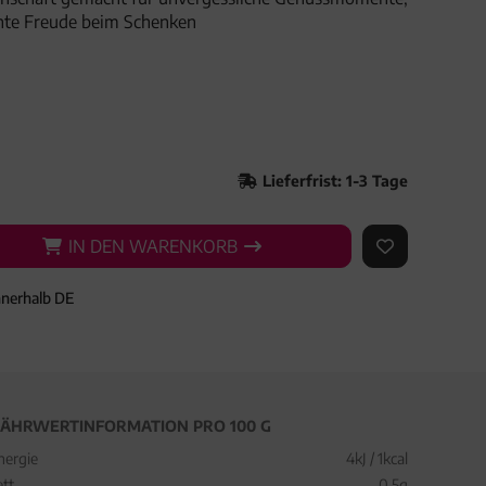
hte Freude beim Schenken
Lieferfrist: 1-3 Tage
IN DEN WARENKORB
IN DEN WARENKORB
AUF DEN ME
nnerhalb DE
ÄHRWERTINFORMATION PRO 100 G
nergie
4kJ / 1kcal
ett
0,5g