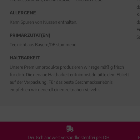
d
ALLERGENE
K
Kann Spuren von Nüssen enthalten.
d
E
PRIMÄRZUTAT(EN)
S
Tee nicht aus Bayern/DE stammend
HALTBARKEIT
Unsere Premiumprodukte produzieren wir regelmäßig frisch
für dich. Die genaue Haltbarkeit entnimmst du bitte dem Etikett
auf der Verpackung. Für das beste Geschmackserlebnis
empfehlen wir generell einen zeitnahen Verzehr.
Deutschlandweit versandkostenfrei per DHL