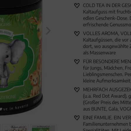
COLD TEA IN DER GESC
Kaltaufguss mit fruchti
edlen Geschenk-Dose. 
erfrischende Genussm
VOLLES AROMA, VOLLER 
Kaltaufgüssen, die vor 
dort, wo ausgewählte Z
als Massenware
FÜR BESONDERE MENSC
für Jungs, Mädchen, Fr
Lieblingsmenschen. Per
kleine Aufmerksamkei
MEHRFACH AUSGEZEICHN
(u.a. Red Dot Award),
(Großer Preis des Mitte
aus BUNTE, Gala, VOG
EINE FAMILIE. EIN VER
Familienunternehmen 
Spezialitäten. Mit Lei