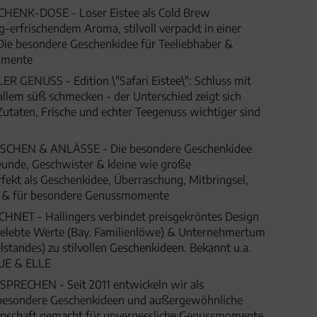
HENK-DOSE - Loser Eistee als Cold Brew
g-erfrischendem Aroma, stilvoll verpackt in einer
Die besondere Geschenkidee für Teeliebhaber &
omente
GENUSS - Edition \"Safari Eistee\": Schluss mit
allem süß schmecken - der Unterschied zeigt sich
utaten, Frische und echter Teegenuss wichtiger sind
HEN & ANLÄSSE - Die besondere Geschenkidee
eunde, Geschwister & kleine wie große
fekt als Geschenkidee, Überraschung, Mitbringsel,
t & für besondere Genussmomente
ET - Hallingers verbindet preisgekröntes Design
 gelebte Werte (Bay. Familienlöwe) & Unternehmertum
lstandes) zu stilvollen Geschenkideen. Bekannt u.a.
UE & ELLE
SPRECHEN - Seit 2011 entwickeln wir als
besondere Geschenkideen und außergewöhnliche
denschaft gemacht für unvergessliche Genussmomente,