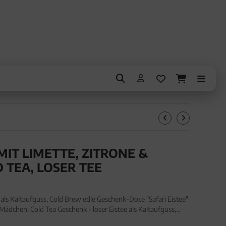
(MIT LIMETTE, ZITRONE &
 TEA, LOSER TEE
E
 als Kaltaufguss, Cold Brew edle Geschenk-Dose "Safari Eistee"
ädchen. Cold Tea Geschenk - loser Eistee als Kaltaufguss,
Safari Eistee" (140g, Premiumdose) für Ju