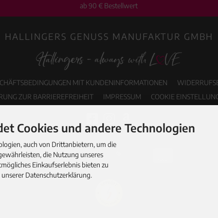
ab 90 € Bestellwert
HALLINGERS GENUSS MANUFAKTUR GMBH
SCHÄFTSBEDINGUNGEN MIT KUNDENINFORMATIONEN
WIDERRUFS
RUNG ZUR BARRIEREFREIHEIT
IMPRESSUM
COOKIE EINSTELLUN
et Cookies und andere Technologien
ogien, auch von Drittanbietern, um die
gewährleisten, die Nutzung unseres
mögliches Einkaufserlebnis bieten zu
n unserer Datenschutzerklärung.