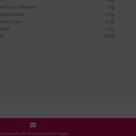
avon ges. Fettsäuren
0,1g
ohlenhydrate
0,5g
avon Zucker
0,3g
iweiß
0,5g
alz
0,01g
Für individuelle Wünsche oder Fragen