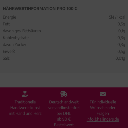
NÄHRWERTINFORMATION PRO 100 G
Energie
5kJ / 1kcal
Fett
0,5g
davon ges. Fettsäuren
0,1g
Kohlenhydrate
0,3g
davon Zucker
0,3g
Eiweiß
0,5g
Salz
0,01g
Traditionelle
Deutschlandweit
Für individuelle
Handwerkskunst
versandkostenfrei
Wünsche oder
mit Hand und Herz
per DHL
Fragen
ab 90 €
info@hallingers.de
Bestellwert