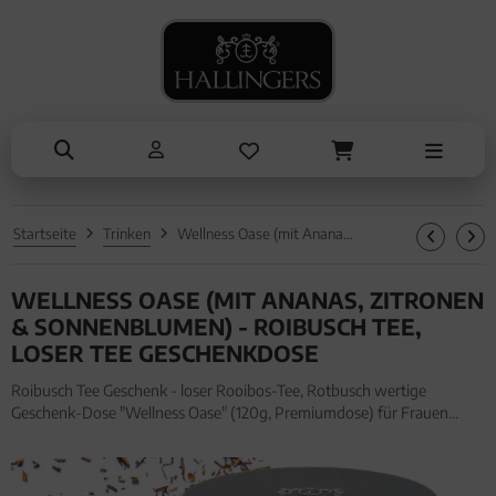
NASCHEN
ANLÄSSE
SOMMER
KOCHEN
ALLES ANZEIGEN AUS SOMMER
ALLES ANZEIGEN AUS NASCHEN
ALLES ANZEIGEN AUS KOCHEN
ALLES ANZEIGEN AUS ANLÄSSE
Eistee
Schokolade
Einzelgewürz
Entschuldigung
Genüsse
Pralinen
Essig & Öl
Kleine Aufmerksamkeiten
Grillen
Genüsse
Sets
Muttertag & Vatertag
Startseite
Trinken
Wellness Oase (mit Ananas, Zitronen & Sonnenblumen) - Roibusch Tee, loser Tee Geschenkdose
Liköre
Müsli
Brot & Pasta
Ostern
WELLNESS OASE (MIT ANANAS, ZITRONEN
Honig & Konfitüren
Sommer
& SONNENBLUMEN) - ROIBUSCH TEE,
Valentinstag
LOSER TEE GESCHENKDOSE
Roibusch Tee Geschenk - loser Rooibos-Tee, Rotbusch wertige
Weihnachten
Geschenk-Dose "Wellness Oase" (120g, Premiumdose) für Frauen
Männer. Roibusch Tee Geschenk - loser Rooibos-Tee, Rotbusch
Liebe & Hochzeit
wertige Geschenk-Dose "Wellness Oase" (120g, Premiumdose) für
Frauen Männe
Danke