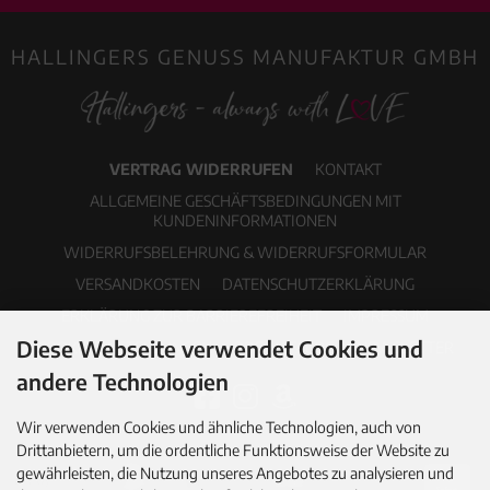
HALLINGERS GENUSS MANUFAKTUR GMBH
VERTRAG WIDERRUFEN
KONTAKT
ALLGEMEINE GESCHÄFTSBEDINGUNGEN MIT
KUNDENINFORMATIONEN
WIDERRUFSBELEHRUNG & WIDERRUFSFORMULAR
VERSANDKOSTEN
DATENSCHUTZERKLÄRUNG
ERKLÄRUNG ZUR BARRIEREFREIHEIT
IMPRESSUM
Diese Webseite verwendet Cookies und
COOKIE EINSTELLUNGEN
PDF-KATALOG
NEWSLETTER
andere Technologien
Wir verwenden Cookies und ähnliche Technologien, auch von
Drittanbietern, um die ordentliche Funktionsweise der Website zu
gewährleisten, die Nutzung unseres Angebotes zu analysieren und