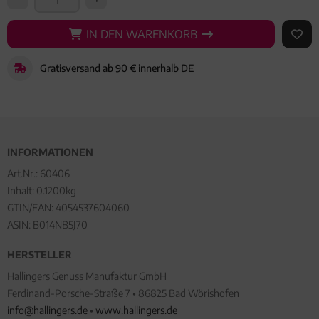
IN DEN WARENKORB
IN DEN WARENKORB
AUF 
Gratisversand ab 90 € innerhalb DE
INFORMATIONEN
Art.Nr.:
60406
Inhalt: 0.1200kg
GTIN/EAN:
4054537604060
ASIN: B014NB5J70
HERSTELLER
Hallingers Genuss Manufaktur GmbH
Ferdinand-Porsche-Straße 7 • 86825 Bad Wörishofen
info@hallingers.de
•
www.hallingers.de