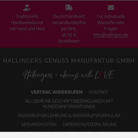
Traditionelle
Deutschlandweit
Für individuelle
Handwerkskunst
versandkostenfrei
Wünsche oder
mit Hand und Herz
per DHL
Fragen
ab 90 €
info@hallingers.de
Bestellwert
HALLINGERS GENUSS MANUFAKTUR GMBH
VERTRAG WIDERRUFEN
KONTAKT
ALLGEMEINE GESCHÄFTSBEDINGUNGEN MIT
KUNDENINFORMATIONEN
WIDERRUFSBELEHRUNG & WIDERRUFSFORMULAR
VERSANDKOSTEN
DATENSCHUTZERKLÄRUNG
ERKLÄRUNG ZUR BARRIEREFREIHEIT
IMPRESSUM