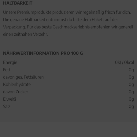
HALTBARKEIT
Unsere Premiumprodukte produzieren wir regelmäßig frisch für dich.
Die genaue Haltbarkeit entnimmst du bitte dem Etikett auf der
Verpackung. Für das beste Geschmackserlebnis empfehlen wir generell
einen zeitnahen Verzehr.
NÄHRWERTINFORMATION PRO 100 G
Energie
0kJ / 0kcal
Fett
0g
davon ges. Fettsäuren
0g
Kohlenhydrate
0g
davon Zucker
0g
Eiweiß
0g
Salz
0g