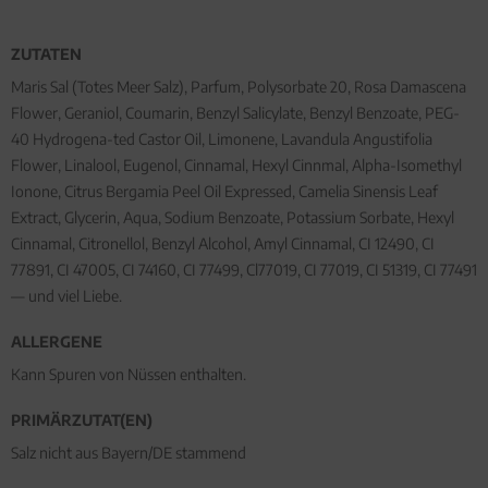
ZUTATEN
Maris Sal (Totes Meer Salz), Parfum, Polysorbate 20, Rosa Damascena
Flower, Geraniol, Coumarin, Benzyl Salicylate, Benzyl Benzoate, PEG-
40 Hydrogena-ted Castor Oil, Limonene, Lavandula Angustifolia
Flower, Linalool, Eugenol, Cinnamal, Hexyl Cinnmal, Alpha-Isomethyl
Ionone, Citrus Bergamia Peel Oil Expressed, Camelia Sinensis Leaf
Extract, Glycerin, Aqua, Sodium Benzoate, Potassium Sorbate, Hexyl
Cinnamal, Citronellol, Benzyl Alcohol, Amyl Cinnamal, CI 12490, CI
77891, CI 47005, CI 74160, CI 77499, Cl77019, CI 77019, CI 51319, CI 77491
— und viel Liebe.
ALLERGENE
Kann Spuren von Nüssen enthalten.
PRIMÄRZUTAT(EN)
Salz nicht aus Bayern/DE stammend