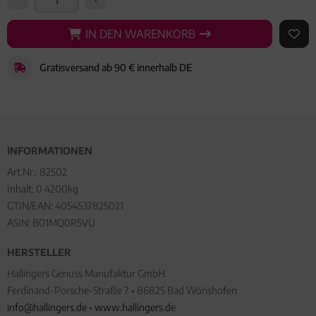
IN DEN WARENKORB
IN DEN WARENKORB
AUF 
Gratisversand ab 90 € innerhalb DE
INFORMATIONEN
Art.Nr.:
82502
Inhalt: 0.4200kg
GTIN/EAN:
4054537825021
ASIN: B01MQ0R5VU
HERSTELLER
Hallingers Genuss Manufaktur GmbH
Ferdinand-Porsche-Straße 7 • 86825 Bad Wörishofen
info@hallingers.de
•
www.hallingers.de