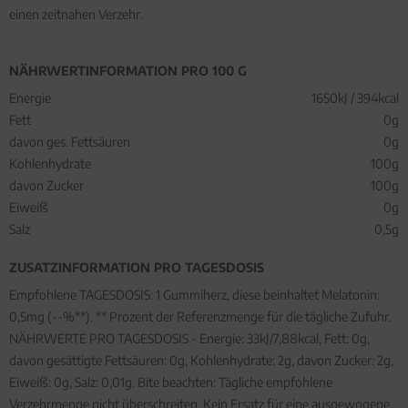
einen zeitnahen Verzehr.
NÄHRWERTINFORMATION PRO 100 G
Energie
1650kJ / 394kcal
Fett
0g
davon ges. Fettsäuren
0g
Kohlenhydrate
100g
davon Zucker
100g
Eiweiß
0g
Salz
0,5g
ZUSATZINFORMATION PRO TAGESDOSIS
Empfohlene TAGESDOSIS: 1 Gummiherz, diese beinhaltet Melatonin:
0,5mg (--%**). ** Prozent der Referenzmenge für die tägliche Zufuhr.
NÄHRWERTE PRO TAGESDOSIS - Energie: 33kJ/7,88kcal, Fett: 0g,
davon gesättigte Fettsäuren: 0g, Kohlenhydrate: 2g, davon Zucker: 2g,
Eiweiß: 0g, Salz: 0,01g. Bite beachten: Tägliche empfohlene
Verzehrmenge nicht überschreiten. Kein Ersatz für eine ausgewogene,