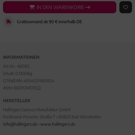
IN DEN WARENKORB
IN DEN WARENKORB
AUF 
Gratisversand ab 90 € innerhalb DE
INFORMATIONEN
Art.Nr.:
48082
Inhalt: 0.1200kg
GTIN/EAN:
4054537480824
ASIN: B0DY2MDTGQ
HERSTELLER
Hallingers Genuss Manufaktur GmbH
Ferdinand-Porsche-Straße 7 • 86825 Bad Wörishofen
info@hallingers.de
•
www.hallingers.de