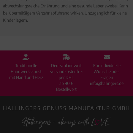
abwechslungsreiche Ernährung und eine gesunde Lebensweise. Kann
bei übermäßigem Verzehr abführend wirken. Unzugänglich für kleine
Kinder lagern.
Traditionelle
Deutschlandweit
Für individuelle
Handwerkskunst
versandkostenfrei
Wünsche oder
mit Hand und Herz
per DHL
Fragen
ab 90 €
info@hallingers.de
Bestellwert
HALLINGERS GENUSS MANUFAKTUR GMBH