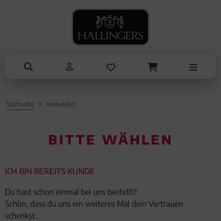
NASCHEN
ANLÄSSE
SOMMER
TRINKEN
KOCHEN
ALLES ANZEIGEN AUS SOMMER
ALLES ANZEIGEN AUS TRINKEN
ALLES ANZEIGEN AUS NASCHEN
ALLES ANZEIGEN AUS KOCHEN
ALLES ANZEIGEN AUS ANLÄSSE
Eistee
Tee
Schokolade
Einzelgewürz
Entschuldigung
Genüsse
Kaffee
Pralinen
Essig & Öl
Kleine Aufmerksamkeiten
Grillen
Liköre, Gin & mehr
Genüsse
Sets
Muttertag & Vatertag
Startseite
Anmelden
Liköre
Müsli
Brot & Pasta
Ostern
Honig & Konfitüren
Sommer
BITTE WÄHLEN
Valentinstag
ICH BIN BEREITS KUNDE
Weihnachten
Du hast schon einmal bei uns bestellt?
Liebe & Hochzeit
Schön, dass du uns ein weiteres Mal dein Vertrauen
schenkst.
Danke