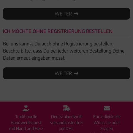
WEITER
ICH MÖCHTE OHNE REGISTRIERUNG BESTELLEN
Bei uns kannst Du auch ohne Registrierung bestellen.
Beachte bitte, dass Du bei jeder weiteren Bestellung Deine
Daten erneut eingeben musst.
WEITER
Traditionelle
Deutschlandweit
Für individuelle
Handwerkskunst
versandkostenfrei
Wünsche oder
mit Hand und Herz
per DHL
Fragen