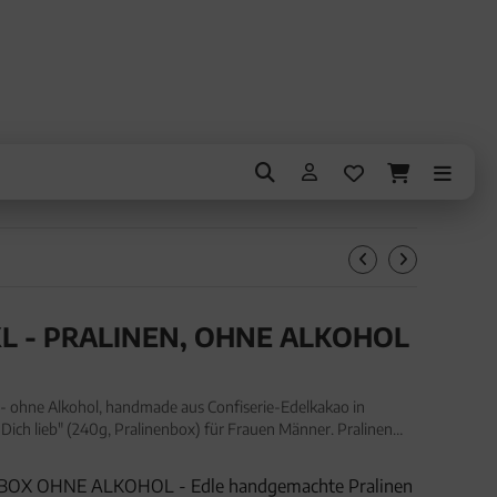
XL - PRALINEN, OHNE ALKOHOL
 - ohne Alkohol, handmade aus Confiserie-Edelkakao in
ich lieb" (240g, Pralinenbox) für Frauen Männer. Pralinen
lkohol, handmade aus Confiserie-Edelkakao in wertiger
OX OHNE ALKOHOL - Edle handgemachte Pralinen