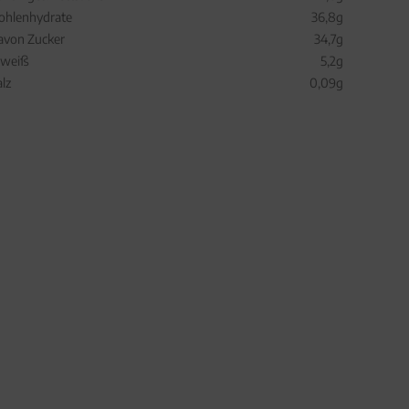
ohlenhydrate
36,8g
avon Zucker
34,7g
iweiß
5,2g
alz
0,09g