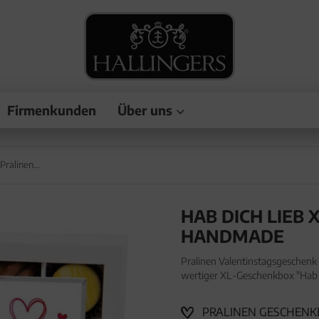
Firmenkunden
Über uns
Hab Dich lieb XL - Pralinen, ohne Alkohol handmade
HAB DICH LIEB 
HANDMADE
Pralinen Valentinstagsgeschenk
wertiger XL-Geschenkbox "Hab D
Valentinstagsgeschenk - ohne A
PRALINEN GESCHENKB