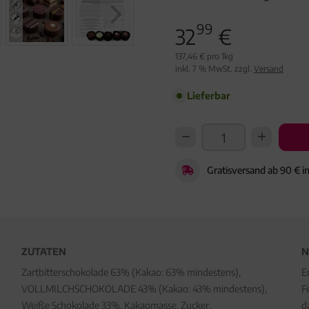
99
32
€
137,46 € pro 1kg
inkl. 7 % MwSt. zzgl.
Versand
Lieferbar
Gratisversand ab 90 € i
ZUTATEN
N
Zartbitterschokolade 63% (Kakao: 63% mindestens),
E
VOLLMILCHSCHOKOLADE 43% (Kakao: 43% mindestens),
F
Weiße Schokolade 33%, Kakaomasse, Zucker,
d