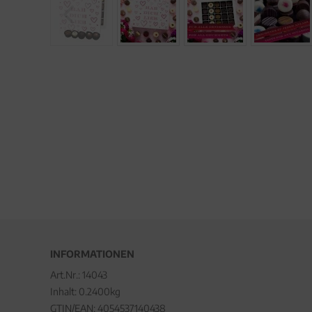
INFORMATIONEN
Art.Nr.:
14043
Inhalt: 0.2400kg
GTIN/EAN:
4054537140438