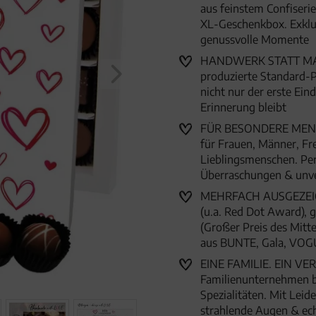
aus feinstem Confiserie
XL-Geschenkbox. Exklu
genussvolle Momente
HANDWERK STATT MASSEN
produzierte Standard-P
nicht nur der erste Ein
Erinnerung bleibt
FÜR BESONDERE MENSC
für Frauen, Männer, Fr
Lieblingsmenschen. Per
Überraschungen & unve
MEHRFACH AUSGEZEICHN
(u.a. Red Dot Award),
(Großer Preis des Mitte
aus BUNTE, Gala, VOG
EINE FAMILIE. EIN VER
Familienunternehmen 
Spezialitäten. Mit Lei
strahlende Augen & ec