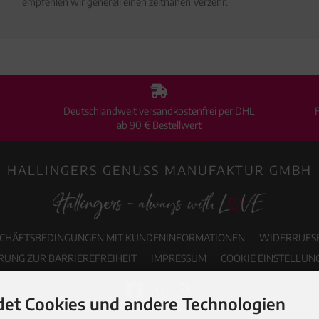
empfehlen wir generell einen zeitnahen Verzehr.
Deutschlandweit versandkostenfrei per DHL
ab 90 € Bestellwert
HALLINGERS GENUSS MANUFAKTUR GMBH
SCHÄFTSBEDINGUNGEN MIT KUNDENINFORMATIONEN
WIDERRUFS
RUNG ZUR BARRIEREFREIHEIT
IMPRESSUM
COOKIE EINSTELLUN
et Cookies und andere Technologien