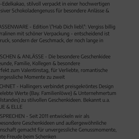
-Edelkakao, stilvoll verpackt in einer hochwertigen
siver Schokoladengenuss für besondere Anlässe &
WARE - Edition \"Hab Dich lieb\": Vergiss billig
ralinen mit schöner Verpackung - entscheidend ist
druck, sondern der Geschmack, der noch lange in
HEN & ANLÄSSE - Die besondere Geschenkidee
eunde, Familie, Kollegen & besondere
fekt zum Valentinstag, für Verliebte, romantische
rgessliche Momente zu zweit
ET - Hallingers verbindet preisgekröntes Design
 gelebte Werte (Bay. Familienlöwe) & Unternehmertum
lstandes) zu stilvollen Geschenkideen. Bekannt u.a.
UE & ELLE
SPRECHEN - Seit 2011 entwickeln wir als
besondere Geschenkideen und außergewöhnliche
denschaft gemacht für unvergessliche Genussmomente,
hte Freude beim Schenken