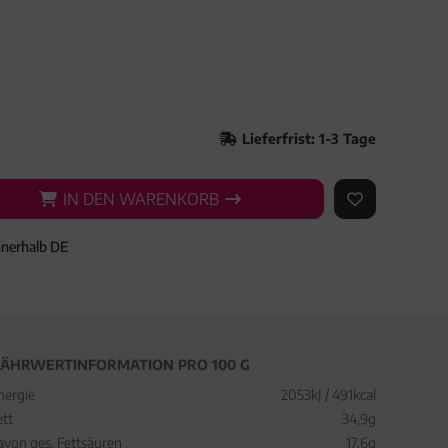
Lieferfrist: 1-3 Tage
IN DEN WARENKORB
IN DEN WARENKORB
AUF DEN ME
nnerhalb DE
ÄHRWERTINFORMATION PRO 100 G
nergie
2053kJ / 491kcal
ett
34,9g
avon ges. Fettsäuren
17,6g