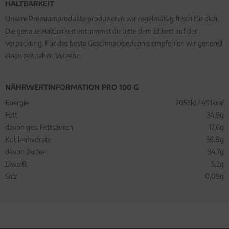
HALTBARKEIT
Unsere Premiumprodukte produzieren wir regelmäßig frisch für dich.
Die genaue Haltbarkeit entnimmst du bitte dem Etikett auf der
Verpackung. Für das beste Geschmackserlebnis empfehlen wir generell
einen zeitnahen Verzehr.
NÄHRWERTINFORMATION PRO 100 G
Energie
2053kJ / 491kcal
Fett
34,9g
davon ges. Fettsäuren
17,6g
Kohlenhydrate
36,8g
davon Zucker
34,7g
Eiweiß
5,2g
Salz
0,09g