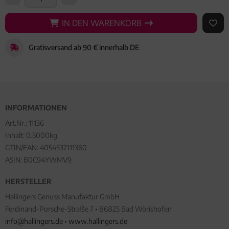
IN DEN WARENKORB
IN DEN WARENKORB
AUF 
Gratisversand ab 90 € innerhalb DE
INFORMATIONEN
Art.Nr.:
11136
Inhalt: 0.5000kg
GTIN/EAN:
4054537111360
ASIN: B0C94YWMV9
HERSTELLER
Hallingers Genuss Manufaktur GmbH
Ferdinand-Porsche-Straße 7 • 86825 Bad Wörishofen
info@hallingers.de
•
www.hallingers.de