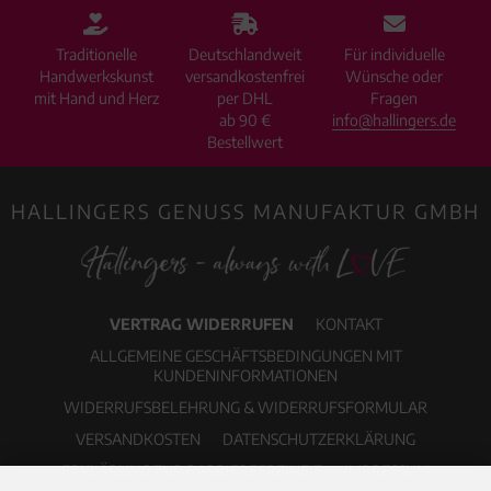
Traditionelle
Deutschlandweit
Für individuelle
Handwerkskunst
versandkostenfrei
Wünsche oder
mit Hand und Herz
per DHL
Fragen
ab 90 €
info@hallingers.de
Bestellwert
HALLINGERS GENUSS MANUFAKTUR GMBH
VERTRAG WIDERRUFEN
KONTAKT
ALLGEMEINE GESCHÄFTSBEDINGUNGEN MIT
KUNDENINFORMATIONEN
WIDERRUFSBELEHRUNG & WIDERRUFSFORMULAR
VERSANDKOSTEN
DATENSCHUTZERKLÄRUNG
ERKLÄRUNG ZUR BARRIEREFREIHEIT
IMPRESSUM