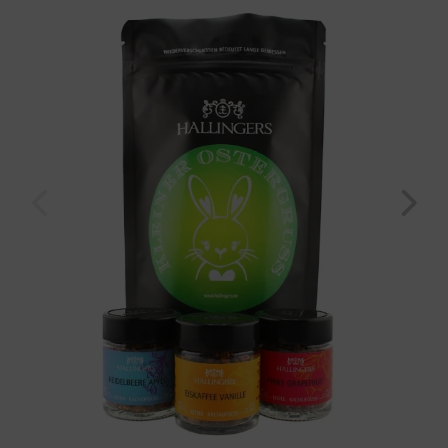
green" (24g, Wundertüte) für Frauen Männer