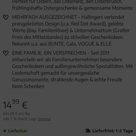
Perfekt für Ostern, das Osternest, den Osterbrunch,
frühlingshafte Ostergeschenke & gemeinsame Momente
MEHRFACH AUSGEZEICHNET - Hallingers verbindet
preisgekröntes Design (u.a. Red Dot Award), gelebte
Werte (Bay. Familienlöwe) & Unternehmertum (Großer
Preis des Mittelstandes) zu stilvollen Geschenkideen.
Bekannt u.a. aus BUNTE, Gala, VOGUE & ELLE
EINE FAMILIE. EIN VERSPRECHEN - Seit 2011
entwickeln wir als Familienunternehmen besondere
Geschenkideen und außergewöhnliche Spezialitäten. Mit
Leidenschaft gemacht für unvergessliche
Genussmomente, strahlende Augen & echte Freude
beim Schenken
99
14
€
624,58 € pro 1kg
inkl. 7 % MwSt. zzgl.
Versand
Lieferbar
Lieferfrist: 1-3 Tage