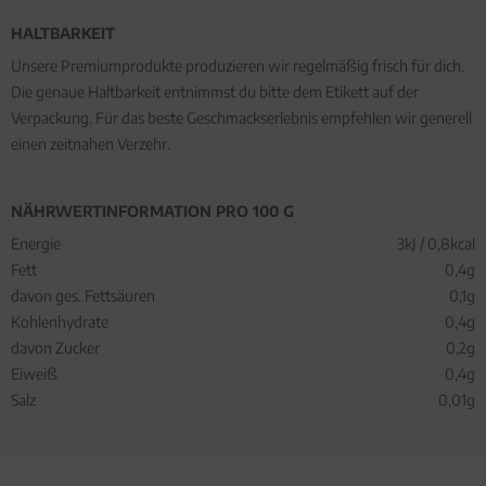
HALTBARKEIT
Unsere Premiumprodukte produzieren wir regelmäßig frisch für dich.
Die genaue Haltbarkeit entnimmst du bitte dem Etikett auf der
Verpackung. Für das beste Geschmackserlebnis empfehlen wir generell
einen zeitnahen Verzehr.
NÄHRWERTINFORMATION PRO 100 G
Energie
3kJ / 0,8kcal
Fett
0,4g
davon ges. Fettsäuren
0,1g
Kohlenhydrate
0,4g
davon Zucker
0,2g
Eiweiß
0,4g
Salz
0,01g