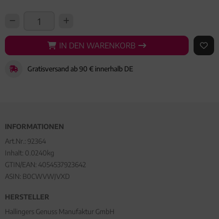
IN DEN WARENKORB
IN DEN WARENKORB
AUF 
Gratisversand ab 90 € innerhalb DE
INFORMATIONEN
Art.Nr.:
92364
Inhalt: 0.0240kg
GTIN/EAN:
4054537923642
ASIN: B0CWVWJVXD
HERSTELLER
Hallingers Genuss Manufaktur GmbH