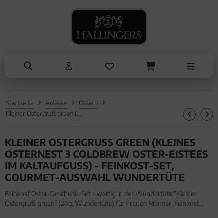
NASCHEN
SOMMER
TRINKEN
KOCHEN
ALLES ANZEIGEN AUS SOMMER
ALLES ANZEIGEN AUS TRINKEN
ALLES ANZEIGEN AUS NASCHEN
ALLES ANZEIGEN AUS KOCHEN
Eistee
Tee
Schokolade
Einzelgewürz
Genüsse
Kaffee
Pralinen
Essig & Öl
Grillen
Liköre, Gin & mehr
Genüsse
Sets
Startseite
Anlässe
Ostern
Liköre
Müsli
Brot & Pasta
Kleiner Ostergruß green (kleines Osternest 3 coldbrew Oster-Eistees im Kaltaufguss) - Feinkost-Set, Gourmet-Auswahl Wundertüte
Honig & Konfitüren
KLEINER OSTERGRUSS GREEN (KLEINES O
STERNEST 3 COLDBREW OSTER-EISTEES I
M KALTAUFGUSS) - FEINKOST-SET, G
OURMET-AUSWAHL WUNDERTÜTE
Feinkost Oster-Geschenk-Set - wertig in der Wundertüte "Kleiner
Ostergruß green" (24g, Wundertüte) für Frauen Männer. Feinkost
Oster-Geschenk-Set - wertig in der Wundertüte "Kleiner Ostergruß