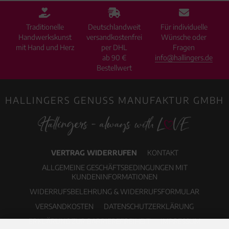
Traditionelle
Deutschlandweit
Für individuelle
Handwerkskunst
versandkostenfrei
Wünsche oder
mit Hand und Herz
per DHL
Fragen
ab 90 €
info@hallingers.de
Bestellwert
HALLINGERS GENUSS MANUFAKTUR GMBH
VERTRAG WIDERRUFEN
KONTAKT
ALLGEMEINE GESCHÄFTSBEDINGUNGEN MIT
KUNDENINFORMATIONEN
WIDERRUFSBELEHRUNG & WIDERRUFSFORMULAR
VERSANDKOSTEN
DATENSCHUTZERKLÄRUNG
ERKLÄRUNG ZUR BARRIEREFREIHEIT
IMPRESSUM