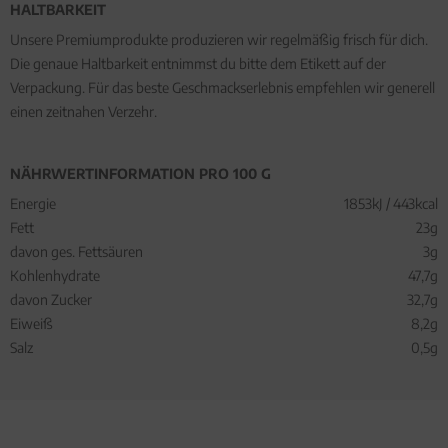
HALTBARKEIT
Unsere Premiumprodukte produzieren wir regelmäßig frisch für dich.
Die genaue Haltbarkeit entnimmst du bitte dem Etikett auf der
Verpackung. Für das beste Geschmackserlebnis empfehlen wir generell
einen zeitnahen Verzehr.
NÄHRWERTINFORMATION PRO 100 G
Energie
1853kJ / 443kcal
Fett
23g
davon ges. Fettsäuren
3g
Kohlenhydrate
47,7g
davon Zucker
32,7g
Eiweiß
8,2g
Salz
0,5g