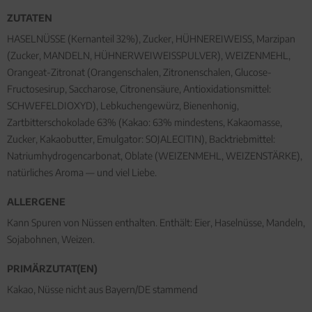
ZUTATEN
HASELNÜSSE (Kernanteil 32%), Zucker, HÜHNEREIWEISS, Marzipan
(Zucker, MANDELN, HÜHNERWEIWEISSPULVER), WEIZENMEHL,
Orangeat-Zitronat (Orangenschalen, Zitronenschalen, Glucose-
Fructosesirup, Saccharose, Citronensäure, Antioxidationsmittel:
SCHWEFELDIOXYD), Lebkuchengewürz, Bienenhonig,
Zartbitterschokolade 63% (Kakao: 63% mindestens, Kakaomasse,
Zucker, Kakaobutter, Emulgator: SOJALECITIN), Backtriebmittel:
Natriumhydrogencarbonat, Oblate (WEIZENMEHL, WEIZENSTÄRKE),
natürliches Aroma — und viel Liebe.
ALLERGENE
Kann Spuren von Nüssen enthalten. Enthält: Eier, Haselnüsse, Mandeln,
Sojabohnen, Weizen.
PRIMÄRZUTAT(EN)
Kakao, Nüsse nicht aus Bayern/DE stammend