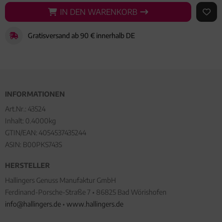
IN DEN WARENKORB
IN DEN WARENKORB
AUF 
Gratisversand ab 90 € innerhalb DE
INFORMATIONEN
Art.Nr.:
43524
Inhalt: 0.4000kg
GTIN/EAN:
4054537435244
ASIN: B00PKS743S
HERSTELLER
Hallingers Genuss Manufaktur GmbH
Ferdinand-Porsche-Straße 7 • 86825 Bad Wörishofen
info@hallingers.de
•
www.hallingers.de