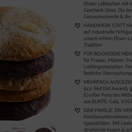
Elisen-Lebkuchen mit ho
Geschenk-Dose. Die be
Genussmomente & die 
HANDWERK STATT MASS
auf industrielle Ferti
unsere echten Elisen-L
Tradition
FÜR BESONDERE MENSC
für Frauen, Männer, Fr
Lieblingsmenschen. Per
festliche Überraschun
MEHRFACH AUSGEZEICHN
(u.a. Red Dot Award),
(Großer Preis des Mitte
aus BUNTE, Gala, VOG
EINE FAMILIE. EIN VER
Familienunternehmen 
Spezialitäten. Mit Lei
strahlende Augen & ec