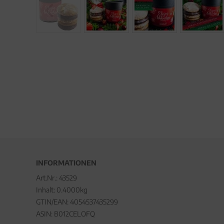
INFORMATIONEN
Art.Nr.:
43529
Inhalt: 0.4000kg
GTIN/EAN:
4054537435299
ASIN: B012CELOFQ