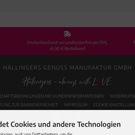
Deutschlandweit versandkostenfrei per DHL
ab 90 € Bestellwert
HALLINGERS GENUSS MANUFAKTUR GMBH
SCHÄFTSBEDINGUNGEN MIT KUNDENINFORMATIONEN
WIDERRUFS
RUNG ZUR BARRIEREFREIHEIT
IMPRESSUM
COOKIE EINSTELLUN
et Cookies und andere Technologien
ogien, auch von Drittanbietern, um die