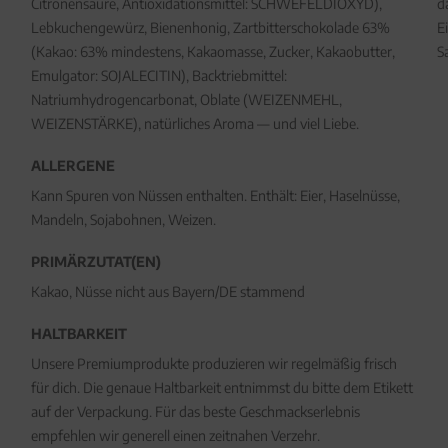
Citronensäure, Antioxidationsmittel: SCHWEFELDIOXYD),
d
Lebkuchengewürz, Bienenhonig, Zartbitterschokolade 63%
E
(Kakao: 63% mindestens, Kakaomasse, Zucker, Kakaobutter,
S
Emulgator: SOJALECITIN), Backtriebmittel:
Natriumhydrogencarbonat, Oblate (WEIZENMEHL,
WEIZENSTÄRKE), natürliches Aroma — und viel Liebe.
ALLERGENE
Kann Spuren von Nüssen enthalten. Enthält: Eier, Haselnüsse,
Mandeln, Sojabohnen, Weizen.
PRIMÄRZUTAT(EN)
Kakao, Nüsse nicht aus Bayern/DE stammend
HALTBARKEIT
Unsere Premiumprodukte produzieren wir regelmäßig frisch
für dich. Die genaue Haltbarkeit entnimmst du bitte dem Etikett
auf der Verpackung. Für das beste Geschmackserlebnis
empfehlen wir generell einen zeitnahen Verzehr.