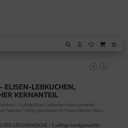
 - ELISEN-LEBKUCHEN,
ER KERNANTEIL
schenk - 5 saftige Elisen-Lebkuchen hoher Kernanteil
e "Selection" (400g, Naschdose) für Frauen Männer. Elisen-
 - 5 saftige Elisen-Lebkuchen hoher Kernanteil handmade
 DER GESCHENKDOSE - 5 saftige handgemachte