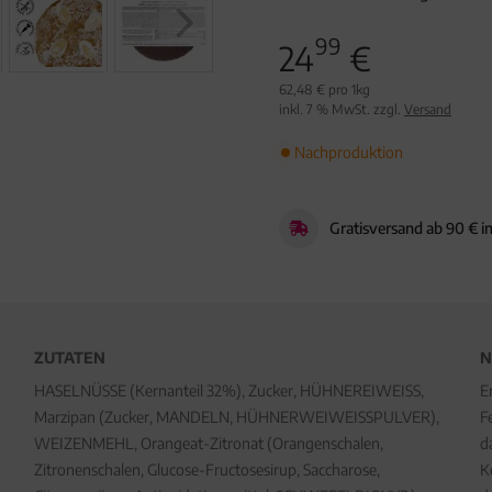
99
24
€
62,48 € pro 1kg
inkl. 7 % MwSt. zzgl.
Versand
Nachproduktion
Gratisversand ab 90 € i
ZUTATEN
N
HASELNÜSSE (Kernanteil 32%), Zucker, HÜHNEREIWEISS,
E
Marzipan (Zucker, MANDELN, HÜHNERWEIWEISSPULVER),
F
WEIZENMEHL, Orangeat-Zitronat (Orangenschalen,
d
Zitronenschalen, Glucose-Fructosesirup, Saccharose,
K