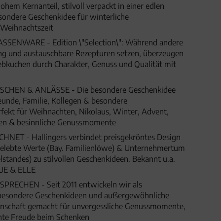
hem Kernanteil, stilvoll verpackt in einer edlen
sondere Geschenkidee für winterliche
Weihnachtszeit
ENWARE - Edition \"Selection\": Während andere
gung und austauschbare Rezepturen setzen, überzeugen
ebkuchen durch Charakter, Genuss und Qualität mit
HEN & ANLÄSSE - Die besondere Geschenkidee
eunde, Familie, Kollegen & besondere
fekt für Weihnachten, Nikolaus, Winter, Advent,
gen & besinnliche Genussmomente
ET - Hallingers verbindet preisgekröntes Design
 gelebte Werte (Bay. Familienlöwe) & Unternehmertum
lstandes) zu stilvollen Geschenkideen. Bekannt u.a.
UE & ELLE
SPRECHEN - Seit 2011 entwickeln wir als
besondere Geschenkideen und außergewöhnliche
denschaft gemacht für unvergessliche Genussmomente,
hte Freude beim Schenken