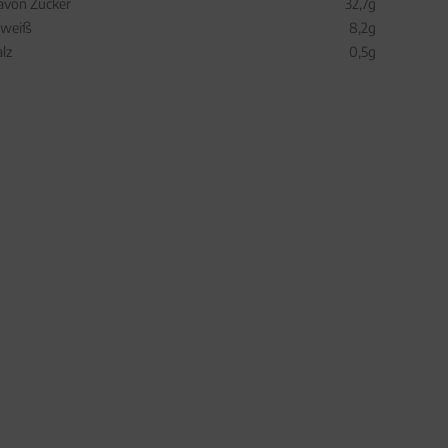
avon Zucker
32,7g
iweiß
8,2g
alz
0,5g