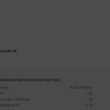
nnerhalb DE
ÄHRWERTINFORMATION PRO 100 G
nergie
1853kJ / 443kcal
ett
23g
avon ges. Fettsäuren
3g
ohlenhydrate
47,7g