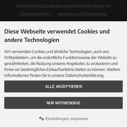
WIDERRUFSBELEHRUNG & WIDERRUFSFORMULAR
VERSANDKOSTEN
DATENSCHUTZERKLÄRUNG
ERKLÄRUNG ZUR BARRIEREFREIHEIT
IMPRESSUM
Diese Webseite verwendet Cookies und
COOKIE EINSTELLUNGEN
PDF-KATALOG
NEWSLETTER
andere Technologien
Wir verwenden Cookies und ähnliche Technologien, auch von
Drittanbietern, um die ordentliche Funktionsweise der Website zu
gewährleisten, die Nutzung unseres Angebotes zu analysieren und
Ihnen ein bestmögliches Einkaufserlebnis bieten zu können. Weitere
Informationen finden Sie in unserer Datenschutzerklärung.
ALLE AKZEPTIEREN
NUR NOTWENDIGE
Einstellungen anpassen
© 2026 Hallingers Genuss Manufaktur GmbH • All rights reserved
modified eCommerce Shopsoftware © 2009-2026 • Umsetzung & Programmierung