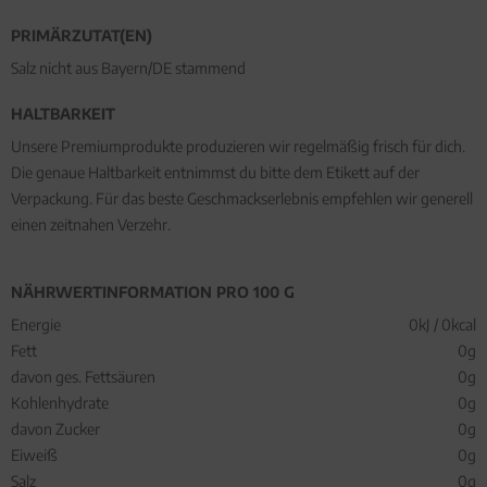
PRIMÄRZUTAT(EN)
Salz nicht aus Bayern/DE stammend
HALTBARKEIT
Unsere Premiumprodukte produzieren wir regelmäßig frisch für dich.
Die genaue Haltbarkeit entnimmst du bitte dem Etikett auf der
Verpackung. Für das beste Geschmackserlebnis empfehlen wir generell
einen zeitnahen Verzehr.
NÄHRWERTINFORMATION PRO 100 G
Energie
0kJ / 0kcal
Fett
0g
davon ges. Fettsäuren
0g
Kohlenhydrate
0g
davon Zucker
0g
Eiweiß
0g
Salz
0g