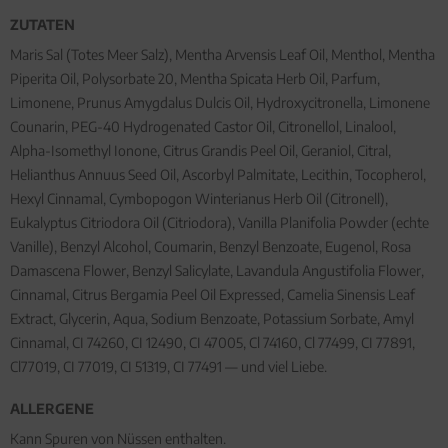
ZUTATEN
Maris Sal (Totes Meer Salz), Mentha Arvensis Leaf Oil, Menthol, Mentha
Piperita Oil, Polysorbate 20, Mentha Spicata Herb Oil, Parfum,
Limonene, Prunus Amygdalus Dulcis Oil, Hydroxycitronella, Limonene
Counarin, PEG-40 Hydrogenated Castor Oil, Citronellol, Linalool,
Alpha-Isomethyl Ionone, Citrus Grandis Peel Oil, Geraniol, Citral,
Helianthus Annuus Seed Oil, Ascorbyl Palmitate, Lecithin, Tocopherol,
Hexyl Cinnamal, Cymbopogon Winterianus Herb Oil (Citronell),
Eukalyptus Citriodora Oil (Citriodora), Vanilla Planifolia Powder (echte
Vanille), Benzyl Alcohol, Coumarin, Benzyl Benzoate, Eugenol, Rosa
Damascena Flower, Benzyl Salicylate, Lavandula Angustifolia Flower,
Cinnamal, Citrus Bergamia Peel Oil Expressed, Camelia Sinensis Leaf
Extract, Glycerin, Aqua, Sodium Benzoate, Potassium Sorbate, Amyl
Cinnamal, CI 74260, CI 12490, CI 47005, Cl 74160, Cl 77499, CI 77891,
Cl77019, CI 77019, CI 51319, CI 77491 — und viel Liebe.
ALLERGENE
Kann Spuren von Nüssen enthalten.