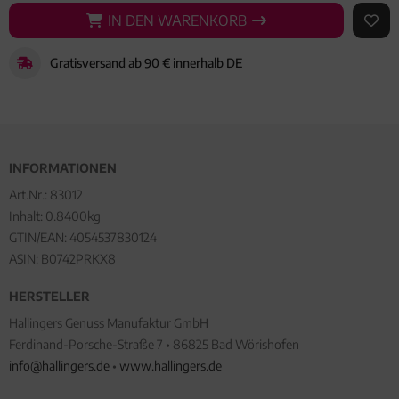
IN DEN WARENKORB
IN DEN WARENKORB
AUF 
Gratisversand ab 90 € innerhalb DE
INFORMATIONEN
Art.Nr.:
83012
Inhalt: 0.8400kg
GTIN/EAN:
4054537830124
ASIN: B0742PRKX8
HERSTELLER
Hallingers Genuss Manufaktur GmbH
Ferdinand-Porsche-Straße 7 • 86825 Bad Wörishofen
info@hallingers.de
•
www.hallingers.de