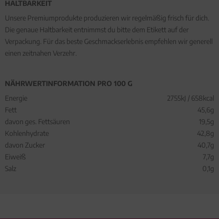
HALTBARKEIT
Unsere Premiumprodukte produzieren wir regelmäßig frisch für dich.
Die genaue Haltbarkeit entnimmst du bitte dem Etikett auf der
Verpackung. Für das beste Geschmackserlebnis empfehlen wir generell
einen zeitnahen Verzehr.
NÄHRWERTINFORMATION PRO 100 G
Energie
2755kJ / 658kcal
Fett
45,6g
davon ges. Fettsäuren
19,5g
Kohlenhydrate
42,8g
davon Zucker
40,7g
Eiweiß
7,7g
Salz
0,1g