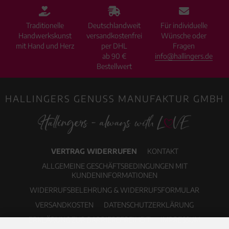
Traditionelle
Deutschlandweit
Für individuelle
Handwerkskunst
versandkostenfrei
Wünsche oder
mit Hand und Herz
per DHL
Fragen
ab 90 €
info@hallingers.de
Bestellwert
HALLINGERS GENUSS MANUFAKTUR GMBH
VERTRAG WIDERRUFEN
KONTAKT
ALLGEMEINE GESCHÄFTSBEDINGUNGEN MIT
KUNDENINFORMATIONEN
WIDERRUFSBELEHRUNG & WIDERRUFSFORMULAR
VERSANDKOSTEN
DATENSCHUTZERKLÄRUNG
ERKLÄRUNG ZUR BARRIEREFREIHEIT
IMPRESSUM