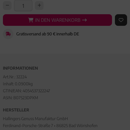
IN DEN WARENKORB
IN DEN WARENKORB
AUF 
Gratisversand ab 90 € innerhalb DE
INFORMATIONEN
Art.Nr.:
32224
Inhalt: 0.0900kg
GTIN/EAN:
4054537322247
ASIN: B07S23DPXM
HERSTELLER
Hallingers Genuss Manufaktur GmbH
Ferdinand-Porsche-Straße 7 • 86825 Bad Wörishofen