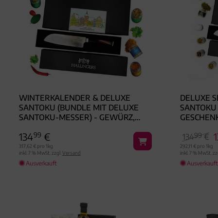
WINTERKALENDER & DELUXE
DELUXE S
SANTOKU (BUNDLE MIT DELUXE
SANTOKU 
SANTOKU-MESSER) - GEWÜRZ,
GESCHEN
24ER GESCHENKBOX & BOOKLET
134
99
€
99
134
€
317,62 € pro 1kg
292,11 € pro 1kg
inkl. 7 % MwSt. zzgl.
Versand
inkl. 7 % MwSt. zz
Ausverkauft
Ausverkauft