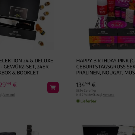
ELEKTION 24 & DELUXE
HAPPY BIRTHDAY PINK (G
- GEWÜRZ-SET, 24ER
EBURTSTAGSGRUSS SEKT, 
KBOX & BOOKLET
ALINEN, NOUGAT, MÜSLI 
FTKERZE & VIEL MEHR) - 
129
99
€
134
99
€
INKOST-SET, XXL-GE
SCHENKKORB GOURMET
58,14 € pro 1kg
gl.
Versand
inkl. 7 % MwSt. zzgl.
Versand
Lieferbar