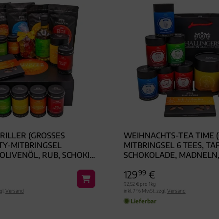
ILLER (GROSSES G
WEIHNACHTS-TEA TIME (G
Y-MITBRINGSEL G
ITBRINGSEL 6 TEES, TAFE
IVENÖL, RUB, SCHOKI, E
CHOKOLADE, MADNELN, 
EHR) - FEINKOST-SET, X
RALINEN & MEHR) - FEIN
129
99
€
HENKKORB GOURMET
ET, GOURMET-AUSWAHL
92,52 € pro 1kg
gl.
Versand
inkl. 7 % MwSt. zzgl.
Versand
Lieferbar