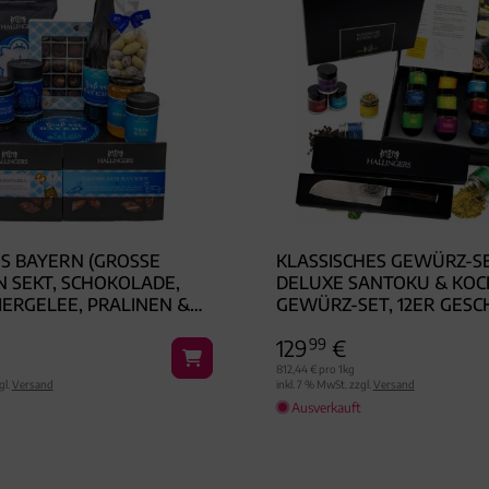
 BAYERN (GROSSE SE
KLASSISCHES GEWÜRZ-S
EKT, SCHOKOLADE, KA
DELUXE SANTOKU & KOC
RGELEE, PRALINEN & VI
GEWÜRZ-SET, 12ER GES
- FEINKOST-SET, XXL-GE
& BOOKLET
129
99
€
ORB GOURMET
812,44 € pro 1kg
gl.
Versand
inkl. 7 % MwSt. zzgl.
Versand
Ausverkauft