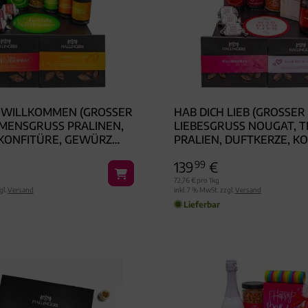
 WILLKOMMEN (GROSSER W
HAB DICH LIEB (GROSSER L
NSGRUSS PRALINEN, NO
IEBESGRUSS NOUGAT, TEE,
NFITÜRE, GEWÜRZ MÜ
ALIEN, DUFTKERZE, KON
R) - FEINKOST-SET, XX
VIEL MEHR) - FEINKOST-SE
139
99
€
ENKKORB GOURMET
L-GESCHENKKORB GOUR
72,76 € pro 1kg
gl.
Versand
inkl. 7 % MwSt. zzgl.
Versand
Lieferbar