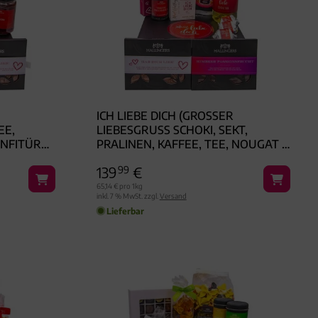
ICH LIEBE DICH (GROSSER L
 PR
IEBESGRUSS SCHOKI, SEKT, PR
FITÜRE &
ALINEN, KAFFEE, TEE, NOUGAT & VI
T, XX
EL MEHR) - FEINKOST-SET, XXL-GE
139
99
€
MET
SCHENKKORB GOURMET
65,14 € pro 1kg
inkl. 7 % MwSt. zzgl.
Versand
Lieferbar