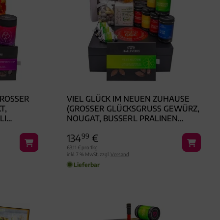
ROSSER G
VIEL GLÜCK IM NEUEN ZUHAUSE
PR
(GROSSER GLÜCKSGRUSS GEWÜRZ, NO
DU
UGAT, BUSSERL PRALINEN DU
FE
FTKERZE & MEHR) - FEINKOST-SE
134
99
€
T, XXL-GESCHENKKORB GO
URMET
63,11 € pro 1kg
inkl. 7 % MwSt. zzgl.
Versand
Lieferbar